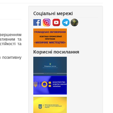
Соціальні мережі
завершенням
тативним та
тійкості та
Корисні посилання
в позитивну