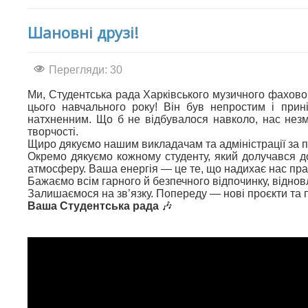
Шановні друзі!
Перегляди: 30
Ми, Студентська рада Харківського музичного фаховог
цього навчального року! Він був непростим і прин
натхненним. Що б не відбувалося навколо, нас незм
творчості.
Щиро дякуємо нашим викладачам та адміністрації за п
Окремо дякуємо кожному студенту, який долучався до
атмосферу. Ваша енергія — це те, що надихає нас пра
Бажаємо всім гарного й безпечного відпочинку, відно
Залишаємося на зв’язку. Попереду — нові проєкти та п
Ваша Студентська рада
🎶