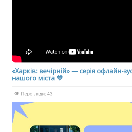
«Харків: вечірній» — серія офлайн-зу
нашого міста 💙
Перегляди: 43