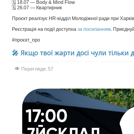
🗓 18.07 — Body & Mind Flow
🗓 26.07 — Квартирник
Проєкт реалізує HR-відділ Молодіжної ради при Харків
Реєстрація на події доступна
за посиланням
. Приєднуй
#проєкт_про
🎤 Якщо твої жарти досі чули тільки 
Перегляди: 57