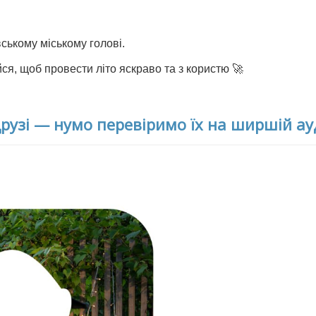
ському міському голові.
ся, щоб провести літо яскраво та з користю 🚀
друзі — нумо перевіримо їх на ширшій ауд