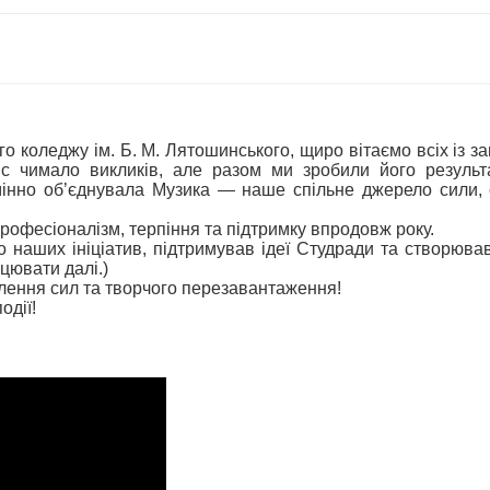
о коледжу ім. Б. М. Лятошинського, щиро вітаємо всіх із 
іс чимало викликів, але разом ми зробили його резуль
інно об’єднувала Музика — наше спільне джерело сили, с
рофесіоналізм, терпіння та підтримку впродовж року.
 наших ініціатив, підтримував ідеї Студради та створюва
цювати далі.)
влення сил та творчого перезавантаження!
одії!