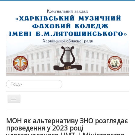
Пошук...
Перемикач
навігації
ГОЛОВНА
МОН як альтернативу ЗНО розглядає
ПРО НАС
проведення у 2023 році
ПУБЛІЧНА ІНФОРМАЦІЯ