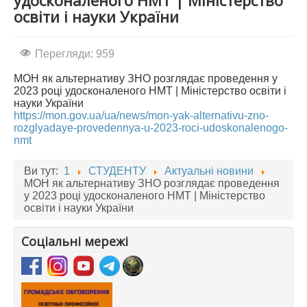
удосконаленого НМТ | Міністерство
освіти і науки України
АБІТУРІЄНТУ
СТУДЕНТУ
Перегляди: 959
КАБІНЕТ МЕТОДИСТА
МОН як альтернативу ЗНО розглядає проведення у
2023 році удосконаленого НМТ | Міністерство освіти і
НАВЧАЛЬНО-ВИХОВНА РОБОТА
науки України
МИСТЕЦЬКІ ПРОЄКТИ
https://mon.gov.ua/ua/news/mon-yak-alternativu-zno-
rozglyadaye-provedennya-u-2023-roci-udoskonalenogo-
БІБЛІОТЕКА, ФОНОТЕКА
nmt
МИСТЕЦЬКА ШКОЛА ПРИ ХМФК
Ви тут:
1
СТУДЕНТУ
Актуальні новини
МОН як альтернативу ЗНО розглядає проведення
у 2023 році удосконаленого НМТ | Міністерство
освіти і науки України
Соціальні мережі