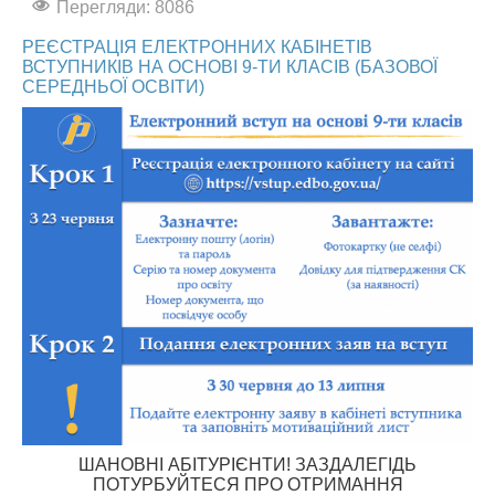
Перегляди: 8086
АБІТУРІЄНТУ
РЕЄСТРАЦІЯ ЕЛЕКТРОННИХ КАБІНЕТІВ
ВСТУПНИКІВ НА ОСНОВІ 9-ТИ КЛАСІВ (БАЗОВОЇ
СТУДЕНТУ
СЕРЕДНЬОЇ ОСВІТИ)
КАБІНЕТ МЕТОДИСТА
НАВЧАЛЬНО-ВИХОВНА РОБОТА
МИСТЕЦЬКІ ПРОЄКТИ
БІБЛІОТЕКА, ФОНОТЕКА
МИСТЕЦЬКА ШКОЛА ПРИ ХМФК
ШАНОВНІ АБІТУРІЄНТИ! ЗАЗДАЛЕГІДЬ
ПОТУРБУЙТЕСЯ ПРО ОТРИМАННЯ