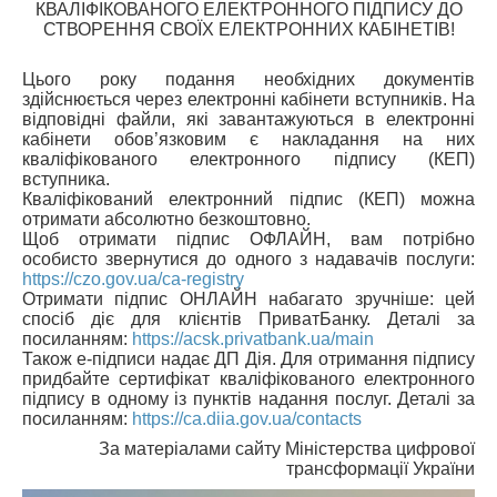
КВАЛІФІКОВАНОГО ЕЛЕКТРОННОГО ПІДПИСУ ДО
СТВОРЕННЯ СВОЇХ ЕЛЕКТРОННИХ КАБІНЕТІВ!
Цього року подання необхідних документів
здійснюється через електронні кабінети вступників. На
відповідні файли, які завантажуються в електронні
кабінети обов’язковим є накладання на них
кваліфікованого електронного підпису (КЕП)
вступника.
Кваліфікований електронний підпис (КЕП) можна
отримати абсолютно безкоштовно.
Щоб отримати підпис ОФЛАЙН, вам потрібно
особисто звернутися до одного з надавачів послуги:
https://czo.gov.ua/ca-registry
Отримати підпис ОНЛАЙН набагато зручніше: цей
спосіб діє для клієнтів ПриватБанку. Деталі за
посиланням:
https://acsk.privatbank.ua/main
Також е-підписи надає ДП Дія. Для отримання підпису
придбайте сертифікат кваліфікованого електронного
підпису в одному із пунктів надання послуг. Деталі за
посиланням:
https://ca.diia.gov.ua/contacts
За матеріалами сайту Міністерства цифрової
трансформації України