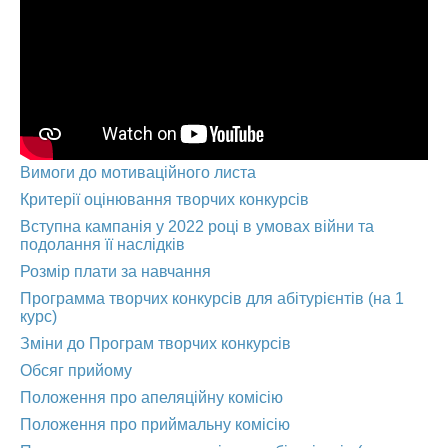
Вимоги до мотиваційного листа
Критерії оцінювання творчих конкурсів
Вступна кампанія у 2022 році в умовах війни та
подолання її наслідків
Розмір плати за навчання
Программа творчих конкурсів для абітурієнтів (на 1
курс)
Зміни до Програм творчих конкурсів
Обсяг прийому
Положення про апеляційну комісію
Положення про приймальну комісію