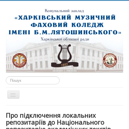
Пошук...
Перемикач
навігації
ГОЛОВНА
Про підключення локальних
ПРО НАС
репозитаріїв до Національного
ПУБЛІЧНА ІНФОРМАЦІЯ