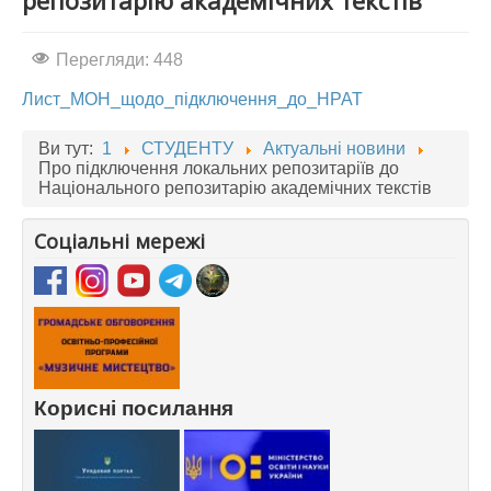
репозитарію академічних текстів
АБІТУРІЄНТУ
Перегляди: 448
СТУДЕНТУ
Лист_МОН_щодо_підключення_до_НРАТ
КАБІНЕТ МЕТОДИСТА
НАВЧАЛЬНО-ВИХОВНА РОБОТА
Ви тут:
1
СТУДЕНТУ
Актуальні новини
Про підключення локальних репозитаріїв до
МИСТЕЦЬКІ ПРОЄКТИ
Національного репозитарію академічних текстів
БІБЛІОТЕКА, ФОНОТЕКА
Соціальні мережі
МИСТЕЦЬКА ШКОЛА ПРИ ХМФК
Корисні посилання