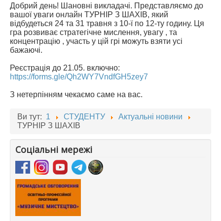
Добрий день! Шановні викладачі. Представляємо до
вашої уваги онлайн ТУРНІР З ШАХІВ, який
відбудеться 24 та 31 травня з 10-ї по 12-ту годину. Ця
гра розвиває стратегічне мислення, увагу , та
концентрацію , участь у цій грі можуть взяти усі
бажаючі.
Реєстрація до 21.05. включно:
https://forms.gle/Qh2WY7VndfGH5zey7
З нетерпінням чекаємо саме на вас.
Ви тут:
1
СТУДЕНТУ
Актуальні новини
ТУРНІР З ШАХІВ
Соціальні мережі