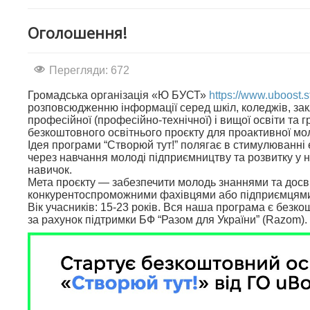
Оголошення!
Перегляди: 672
Громадська організація «Ю БУСТ»
https://www.uboost.s
розповсюдженню інформації серед шкіл, коледжів, за
професійної (професійно-технічної) і вищої освіти та 
безкоштовного освітнього проєкту для проактивної мол
Ідея програми “Створюй тут!” полягає в стимулюванні 
через навчання молоді підприємництву та розвитку у н
навичок.
Мета проєкту — забезпечити молодь знаннями та досві
конкурентоспроможними фахівцями або підприємцям
Вік учасників: 15-23 років. Вся наша програма є безко
за рахунок підтримки БФ “Разом для України” (Razom).