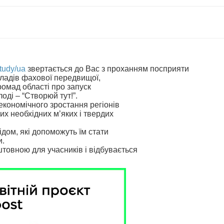
tudy/ua
звертається до Вас з проханням посприяти
кладів фахової передвищої,
громад області про запуск
оді – “Створюй тут!”.
економічного зростання регіонів
их необхідних м’яких і твердих
дом, які допоможуть їм стати
и.
штовною для учасників і відбувається