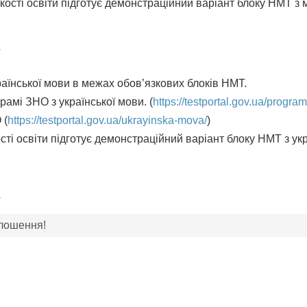
ості освіти підготує демонстраційний варіант блоку НМТ з 
a
аїнської мови в межах обов’язкових блоків НМТ.
рамі ЗНО з української мови. (
https://testportal.gov.ua/program
 (
https://testportal.gov.ua/ukrayinska-mova/
)
ті освіти підготує демонстраційний варіант блоку НМТ з укр
a
лошення!