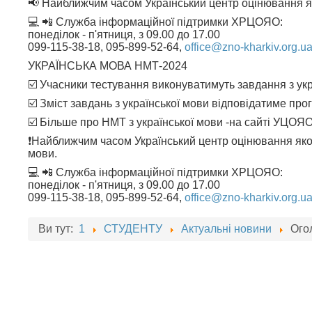
📢 Найближчим часом Український центр оцінювання як
💻 📲 Служба інформаційної підтримки ХРЦОЯО:
понеділок - п'ятниця, з 09.00 до 17.00
099-115-38-18, 095-899-52-64,
office@zno-kharkiv.org.u
УКРАЇНСЬКА МОВА НМТ-2024
☑️ Учасники тестування виконуватимуть завдання з укр
☑️ Зміст завдань з української мови відповідатиме прог
☑️ Більше про НМТ з української мови -на сайті УЦОЯО
❗️Найближчим часом Український центр оцінювання якос
мови.
💻 📲 Служба інформаційної підтримки ХРЦОЯО:
понеділок - п'ятниця, з 09.00 до 17.00
099-115-38-18, 095-899-52-64,
office@zno-kharkiv.org.u
Ви тут:
1
СТУДЕНТУ
Актуальні новини
Ого