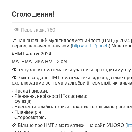
Оголошення!
Перегляди: 780
📍Національний мультипредметний тест (НМТ) у 2024 
період визначено наказом (
http://surl.li/puceb
) Міністер
#НМТ #вступ2024
МАТЕМАТИКА НМТ-2024
🔘Тестування з математики учасники проходитимуть у
🔘 Зміст завдань НМТ з математики відповідатиме про
охоплюватиме всі теми з алгебри й геометрії, які вивча
- Числа і вирази;
- Рівняння, нерівності і їх системи;
- Функції;
- Елементи комбінаторики, початки теорії ймовірносте
- Планіметрія;
- Стереометрія.
🔘 Більше про НМТ з математики - на сайті УЦОЯО (
ht