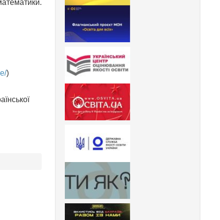
математики.
e/
)
аїнської