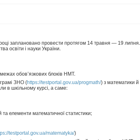
році заплановано провести протягом 14 травня — 19 липня.
ства освіти і науки України.
 межах обов’язкових блоків НМТ.
грамі ЗНО (
https://testportal.gov.ua/progmath/
) з математики й
ли в шкільному курсі, а саме:
й та елементи математичної статистики;
tps://testportal.gov.ua/matematyka/
)