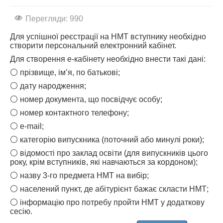
Перегляди: 990
Для успішної реєстрації на НМТ вступнику необхідно
створити персональний електронний кабінет.
Для створення е-кабінету необхідно внести такі дані:
⚪️ прізвище, ім’я, по батькові;
⚪️ дату народження;
⚪️ номер документа, що посвідчує особу;
⚪️ номер контактного телефону;
⚪️ е-mail;
⚪️ категорію випускника (поточний або минулі роки);
⚪️ відомості про заклад освіти (для випускників цього
року, крім вступників, які навчаються за кордоном);
⚪️ назву 3-го предмета НМТ на вибір;
⚪️ населений пункт, де абітурієнт бажає скласти НМТ;
⚪️ інформацію про потребу пройти НМТ у додаткову
сесію.