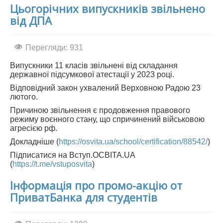
Цьогорічних випускників звільнено
від ДПА
Перегляди: 931
Випускники 11 класів звільнені від складання
державної підсумкової атестації у 2023 році.
Відповідний закон ухвалений Верховною Радою 23
лютого.
Причиною звільнення є продовження правового
режиму воєнного стану, що спричинений військовою
агресією рф.
Докладніше (
https://osvita.ua/school/certification/88542/
)
Підписатися на Вступ.ОСВІТА.UA
(
https://t.me/vstuposvita
)
Інформація про промо-акцію от
ПриватБанка для студентів