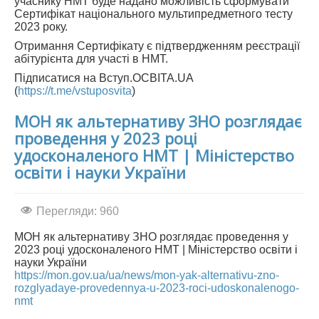
учаснику НМТ буде надано можливість сформувати
Сертифікат національного мультипредметного тесту
2023 року.
Отримання Сертифікату є підтвердженням реєстрації
абітурієнта для участі в НМТ.
Підписатися на Вступ.ОСВІТА.UA
(
https://t.me/vstuposvita
)
МОН як альтернативу ЗНО розглядає
проведення у 2023 році
удосконаленого НМТ | Міністерство
освіти і науки України
Перегляди: 960
МОН як альтернативу ЗНО розглядає проведення у
2023 році удосконаленого НМТ | Міністерство освіти і
науки України
https://mon.gov.ua/ua/news/mon-yak-alternativu-zno-
rozglyadaye-provedennya-u-2023-roci-udoskonalenogo-
nmt