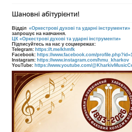
Шановні абітурієнти!
Відділ
«Оркестрові духові та ударні інструменти»
запрошує на навчання.
ЦК «Оркестрові духові та ударні інструменти»
Підписуйтесь на нас у соцмережах:
Telegram:
https://t.me/khmfk
Facebook:
https://www.facebook.com/profile.php?id
Instagram:
https://www.instagram.com/hmu_kharkov
YouTube:
https://www.youtube.com/@KharkivMusicCo