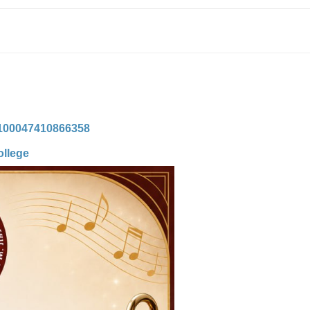
=100047410866358
llege