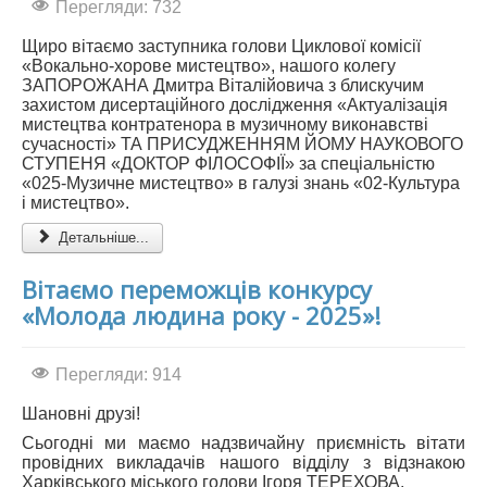
Перегляди: 732
АБІТУРІЄНТУ
Щиро вітаємо заступника голови Циклової комісії
«Вокально-хорове мистецтво», нашого колегу
СТУДЕНТУ
ЗАПОРОЖАНА Дмитра Віталійовича з блискучим
захистом дисертаційного дослідження «Актуалізація
КАБІНЕТ МЕТОДИСТА
мистецтва контратенора в музичному виконавстві
сучасності» ТА ПРИСУДЖЕННЯМ ЙОМУ НАУКОВОГО
НАВЧАЛЬНО-ВИХОВНА РОБОТА
СТУПЕНЯ «ДОКТОР ФІЛОСОФІЇ» за спеціальністю
МИСТЕЦЬКІ ПРОЄКТИ
«025-Музичне мистецтво» в галузі знань «02-Культура
і мистецтво».
БІБЛІОТЕКА, ФОНОТЕКА
Детальніше...
МИСТЕЦЬКА ШКОЛА ПРИ ХМФК
Вітаємо переможців конкурсу
«Молода людина року - 2025»!
Перегляди: 914
Шановні друзі!
Сьогодні ми маємо надзвичайну приємність вітати
провідних викладачів нашого відділу з відзнакою
Харківського міського голови Ігоря ТЕРЕХОВА.