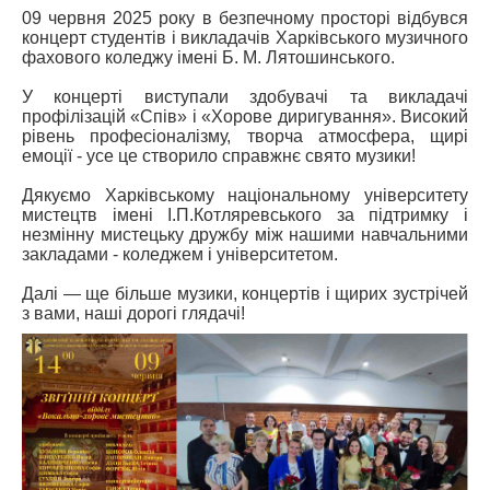
09 червня 2025 року в безпечному просторі відбувся
концерт студентів і викладачів Харківського музичного
фахового коледжу імені Б. М. Лятошинського.
У концерті виступали здобувачі та викладачі
профілізацій «Спів» і «Хорове диригування». Високий
рівень професіоналізму, творча атмосфера, щирі
емоції - усе це створило справжнє свято музики!
Дякуємо Харківському національному університету
мистецтв імені І.П.Котляревського за підтримку і
незмінну мистецьку дружбу між нашими навчальними
закладами - коледжем і університетом.
Далі — ще більше музики, концертів і щирих зустрічей
з вами, наші дорогі глядачі!