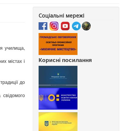
Соціальні мережі
ня училища,
Корисні посилання
их містах і
традиції до
а свідомого