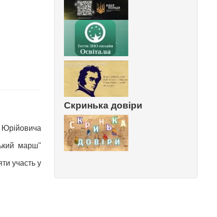
Скринька довіри
 Юрійовича
зький марш"
ти участь у