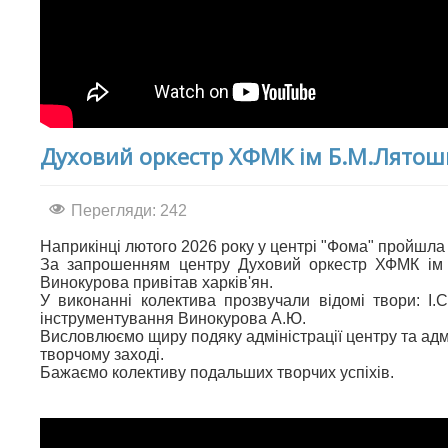
Духовий оркестр ХФМК ім Б.М.Лятош
Перегляди: 242
Наприкінці лютого 2026 року у центрі "Фома" пройшла 
За запрошенням центру Духовий оркестр ХФМК ім 
Винокурова привітав харків'ян.
У виконанні колектива прозвучали відомі твори: І
інструментування Винокурова А.Ю.
Висловлюємо щиру подяку адміністрації центру та адм
творчому заході.
Бажаємо колективу подальших творчих успіхів.