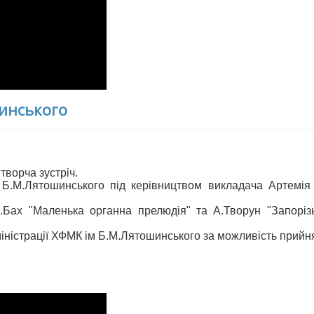
инського
творча зустріч.
Б.М.Лятошинського під керівництвом викладача Артемія
.С.Бах "Маленька органна прелюдія" та А.Творун "Запорі
іністрації ХФМК ім Б.М.Лятошинського за можливість прийня