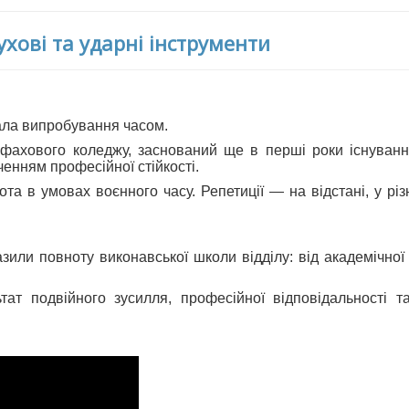
ухові та ударні інструменти
ала випробування часом.
о фахового коледжу, заснований ще в перші роки існуван
ченням професійної стійкості.
та в умовах воєнного часу. Репетиції — на відстані, у різн
зили повноту виконавської школи відділу: від академічної 
т подвійного зусилля, професійної відповідальності т