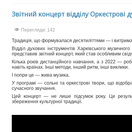
Звітний концерт відділу Оркестрові д
Перегляди: 142
Традиція, що формувалася десятиліттями — і витрим
Відділ духових інструментів Харківського музичног
представив звітний концерт, який став особливим свід
Кілька років дистанційного навчання, а з 2022 — робо
навіть країнах. Інші методи, інший ритм, інші виклики.
І попри це — жива музика.
У програмі — сольні та оркестрові твори, що відобра
сучасного звучання.
Цей концерт — не лише підсумок року. Це результа
збереження культурної традиції.