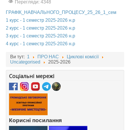
Перегляди: 4348
АБІТУРІЄНТУ
ГРАФІК_НАВЧАЛЬНОГО_ПРОЦЕСУ_25_26_1_сем
СТУДЕНТУ
1 курс - 1 семестр 2025-2026 н.р
2 курс - 1 семестр 2025-2026 н.р
КАБІНЕТ МЕТОДИСТА
3 курс - 1 семестр 2025-2026 н.р
НАВЧАЛЬНО-ВИХОВНА РОБОТА
4 курс - 1 семестр 2025-2026 н.р
МИСТЕЦЬКІ ПРОЄКТИ
Ви тут:
1
ПРО НАС
Циклові комісії
БІБЛІОТЕКА, ФОНОТЕКА
Uncategorised
2025-2026
МИСТЕЦЬКА ШКОЛА ПРИ ХМФК
Соціальні мережі
Корисні посилання