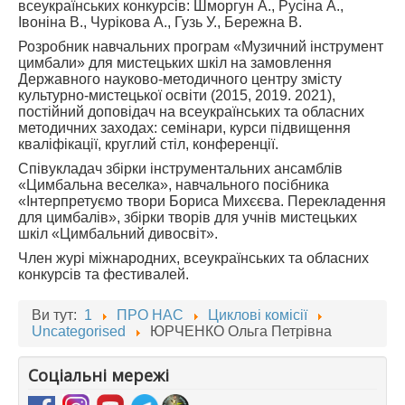
всеукраїнських конкурсів: Шморгун А., Русіна А.,
Івоніна В., Чурікова А., Гузь У., Бережна В.
Розробник навчальних програм «Музичний інструмент
цимбали» для мистецьких шкіл на замовлення
Державного науково-методичного центру змісту
культурно-мистецької освіти (2015, 2019. 2021),
постійний доповідач на всеукраїнських та обласних
методичних заходах: семінари, курси підвищення
кваліфікації, круглий стіл, конференції.
Співукладач збірки інструментальних ансамблів
«Цимбальна веселка», навчального посібника
«Інтерпретуємо твори Бориса Михєєва. Перекладення
для цимбалів», збірки творів для учнів мистецьких
шкіл «Цимбальний дивосвіт».
Член журі міжнародних, всеукраїнських та обласних
конкурсів та фестивалей.
Ви тут:
1
ПРО НАС
Циклові комісії
Uncategorised
ЮРЧЕНКО Ольга Петрівна
Соціальні мережі