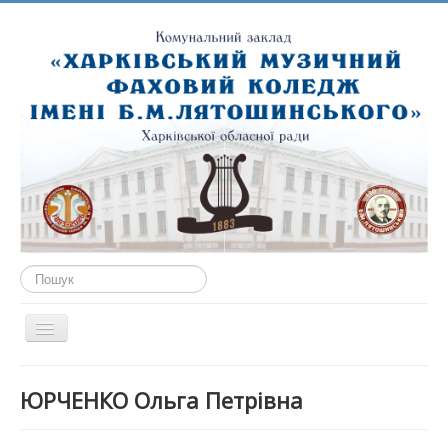
Пошук...
Перемикач
навігації
ГОЛОВНА
ЮРЧЕНКО Ольга Петрівна
ПРО НАС
ПУБЛІЧНА ІНФОРМАЦІЯ