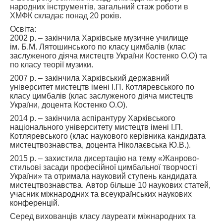
народних інструментів, загальний стаж роботи в
ХМФК складає понад 20 років.
Освіта:
2002 р. – закінчила Харківське музичне училище
ім. Б.М. Лятошинського по класу цимбалів (клас
заслуженого діяча мистецтв України Костенко О.О) та
по класу теорії музики.
2007 р. – закінчила Харківський державний
університет мистецтв імені І.П. Котляревського по
класу цимбалів (клас заслуженого діяча мистецтв
України, доцента Костенко О.О).
2014 р. – закінчила аспірантуру Харківського
національного університету мистецтв імені І.П.
Котляревського (клас наукового керівника кандидата
мистецтвознавства, доцента Ніколаєвська Ю.В.).
2015 р. – захистила дисертацію на тему «Жанрово-
стильові засади професійної цимбальної творчості
України» та отримала науковий ступень кандидата
мистецтвознавства. Автор більше 10 наукових статей,
учасник міжнародних та всеукраїнських наукових
конференцій.
Серед вихованців класу лауреати міжнародних та