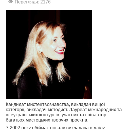
Перегляди: 2176
АБІТУРІЄНТУ
СТУДЕНТУ
КАБІНЕТ МЕТОДИСТА
НАВЧАЛЬНО-ВИХОВНА РОБОТА
МИСТЕЦЬКІ ПРОЄКТИ
БІБЛІОТЕКА, ФОНОТЕКА
МИСТЕЦЬКА ШКОЛА ПРИ ХМФК
Кандидат мистецтвознавства, викладач вищої
категорії, викладач-методист. Лауреат міжнародних та
всеукраїнських конкурсів, учасник та співавтор
багатьох мистецьких творчих проєктів.
З 2002 року обіймає посаду викладача відділу