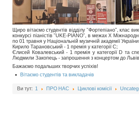
Щиро вітаємо студентів відділу "Фортепіано", клас 
конкурсі піаністів "UKE-PIANO", в межах X Міжнародн
по 01 травня у Національній музичній академії України
Кирило Тарановський - 1 премія у категорії С;
Єлисей Ковалевський - 1 премія у категорії D та сп
Людмили Закопець - запрошення з концертом до Львів
Бажаємо подальших творчих успіхів!
Вітаємо студентів та викладачів
Ви тут:
1
ПРО НАС
Циклові комісії
Uncateg