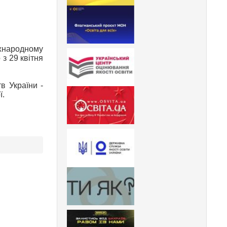
іжнародному
з 29 квітня
в України -
ї.