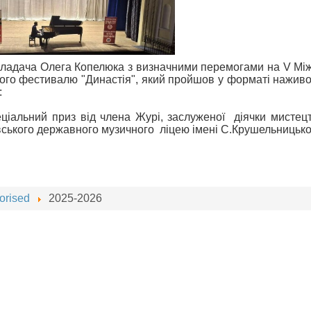
викладача Олега Копелюка з визначними перемогами на V М
ого фестивалю "Династія", який пройшов у форматі наживо 
:
еціальний приз від члена Журі, заслуженої діячки мистецт
ського державного музичного ліцею імені С.Крушельницько
orised
2025-2026