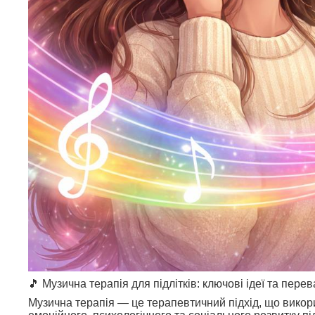
🎵 Музична терапія для підлітків: ключові ідеї та перев
Музична терапія — це терапевтичний підхід, що викори