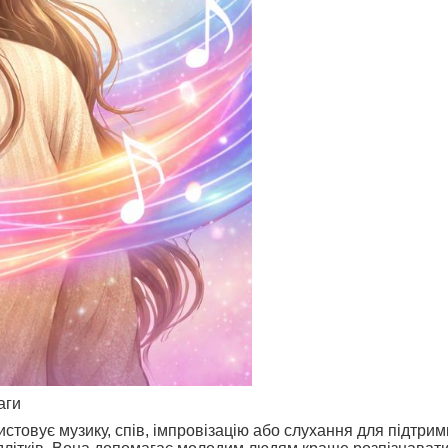
аги
стовує музику, спів, імпровізацію або слухання для підтрим