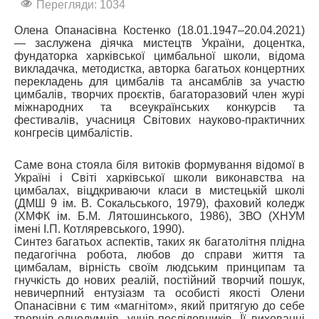
Перегляди: 1034
АБІТУРІЄНТУ
Олена Опанасівна Костенко (18.01.1947–20.04.2021)
— заслужена діячка мистецтв України, доцентка,
СТУДЕНТУ
фундаторка харківської цимбальної школи, відома
викладачка, методистка, авторка багатьох концертних
КАБІНЕТ МЕТОДИСТА
перекладень для цимбалів та ансамблів за участю
цимбалів, творчих проєктів, багаторазовий член журі
НАВЧАЛЬНО-ВИХОВНА РОБОТА
міжнародних та всеукраїнських конкурсів та
МИСТЕЦЬКІ ПРОЄКТИ
фестивалів, учасниця Світових науково-практичних
конгресів цимбалістів.
БІБЛІОТЕКА, ФОНОТЕКА
Саме вона стояла біля витоків формування відомої в
МИСТЕЦЬКА ШКОЛА ПРИ ХМФК
Україні і Світі харківської школи виконавства на
цимбалах, віцдкриваючи класи в мистецькій школі
(ДМШ 9 ім. В. Сокальського, 1979), фаховий коледж
(ХМФК ім. Б.М. Лятошинського, 1986), ЗВО (ХНУМ
імені І.П. Котляревського, 1990).
Синтез багатьох аспектів, таких як багатолітня плідна
педагогічна робота, любов до справи життя та
цимбалам, вірність своїм людським принципам та
гнучкість до нових реалій, постійний творчий пошук,
невичерпний ентузіазм та особисті якості Олени
Опанасівни є тим «магнітом», який притягую до себе
творців-однодумців, учнів-послідовників. Її вихованці