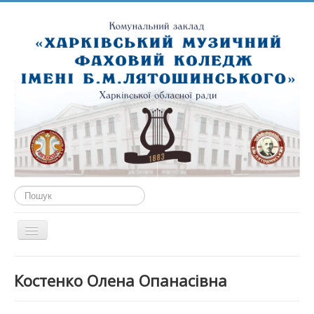
Пошук...
Перемикач
навігації
ГОЛОВНА
Костенко Олена Опанасівна
ПРО НАС
ПУБЛІЧНА ІНФОРМАЦІЯ