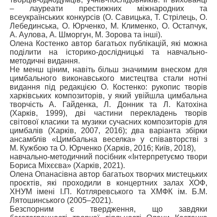
– лауреати престижних міжнародних та
всеукраїнських конкурсів (О. Савицька, Т. Стрілець, О.
Лебединська, О. Юрченко, М. Клименко, О. Остапчук,
А. Аулова, А. Шморгун, М. Зорова та інші).
Олена Костенко автор багатьох публікацій, які можна
поділити на історико-дослідницькі та навчально-
методичні видання.
Не менш ціним, навіть більш значимим внеском для
цимбального виконавського мистецтва стали нотні
видання під редакцією О. Костенко: рукопис творів
харківських композиторів, у який увійшла цимбальна
творчість А. Гайденка, Л. Донник та Л. Катохіна
(Харків, 1999), дві частини перекладень творів
світової класики та музики сучасних композиторів для
цимбалів (Харків, 2007, 2016); два варіанта збірки
ансамблів «Цимбальна веселка» у співавторстві з
М. Кужбою та О. Юрченко (Харків, 2016; Київ, 2018),
навчально-методичний посібник «Інтерпретуємо твори
Бориса Міхєєва» (Харків, 2021).
Олена Опанасівна автор багатьох творчих мистецьких
проєктів, які проходили в концертних залах ХОФ,
ХНУМ імені І.П. Котляревського та ХМФК ім. Б.М.
Лятошинського (2005–2021).
Безспорним є твердження, що завдяки