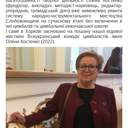
багатогранності творчої діяльності Олени Костенко
(фундатор, викладач, методист-науковець, редактор-
упорядник, громадський діяч) вже неможливо уявити
систему народно-інструментального мистецтва
Слобожанщини на сучасному етапі без включення в
неї цимбалів та цимбальної виконавської школи.
І саме в Харкові засновано на пошану нашої відомої
мисткині Всеукраїнський конкурс цимбалістів імені
Олени Костенко (2022).