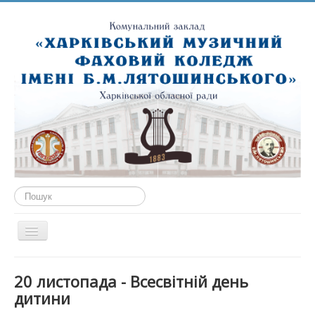
Пошук...
Перемикач
навігації
ГОЛОВНА
20 листопада - Всесвітній день
ПРО НАС
дитини
ПУБЛІЧНА ІНФОРМАЦІЯ