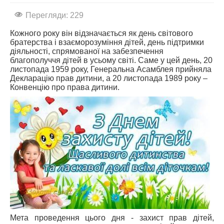
Перегляди: 229
АБІТУРІЄНТУ
СТУДЕНТУ
Кожного року він відзначається як день світового
братерства і взаєморозуміння дітей, день підтримки
КАБІНЕТ МЕТОДИСТА
діяльності, спрямованої на забезпечення
благополуччя дітей в усьому світі. Саме у цей день, 20
НАВЧАЛЬНО-ВИХОВНА РОБОТА
листопада 1959 року, Генеральна Асамблея прийняла
Декларацію прав дитини, а 20 листопада 1989 року –
МИСТЕЦЬКІ ПРОЄКТИ
Конвенцію про права дитини.
БІБЛІОТЕКА, ФОНОТЕКА
МИСТЕЦЬКА ШКОЛА ПРИ ХМФК
Мета проведення цього дня - захист прав дітей,