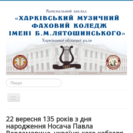
Пошук...
Перемикач
навігації
ГОЛОВНА
22 вересня 135 років з дня
ПРО НАС
народження Носача Павла
ПУБЛІЧНА ІНФОРМАЦІЯ