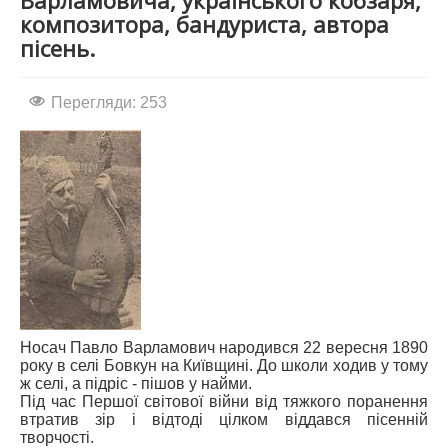
Варламовича, українського кобзаря,
композитора, бандуриста, автора
АБІТУРІЄНТУ
пісень.
СТУДЕНТУ
КАБІНЕТ МЕТОДИСТА
Перегляди: 253
НАВЧАЛЬНО-ВИХОВНА РОБОТА
МИСТЕЦЬКІ ПРОЄКТИ
БІБЛІОТЕКА, ФОНОТЕКА
МИСТЕЦЬКА ШКОЛА ПРИ ХМФК
Носач Павло Варламович народився 22 вересня 1890
року в селі Бовкун на Київщині. До школи ходив у тому
ж селі, а підріс - пішов у найми.
Під час Першої світової війни від тяжкого поранення
втратив зір і відтоді цілком віддався пісенній
творчості.