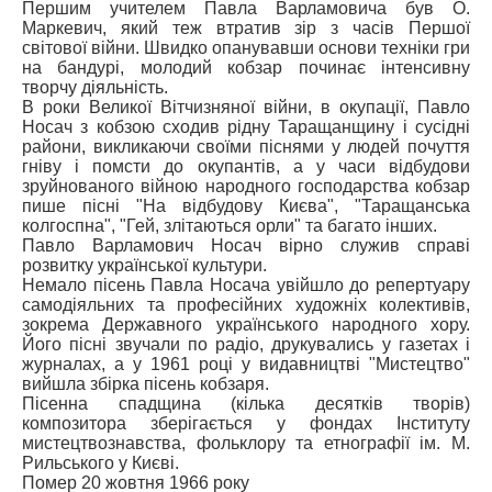
Першим учителем Павла Варламовича був О.
Маркевич, який теж втратив зір з часів Першої
світової війни. Швидко опанувавши основи техніки гри
на бандурі, молодий кобзар починає інтенсивну
творчу діяльність.
В роки Великої Вітчизняної війни, в окупації, Павло
Носач з кобзою сходив рідну Таращанщину і сусідні
райони, викликаючи своїми піснями у людей почуття
гніву і помсти до окупантів, а у часи відбудови
зруйнованого війною народного господарства кобзар
пише пісні "На відбудову Києва", "Таращанська
колгоспна", "Гей, злітаються орли" та багато інших.
Павло Варламович Носач вірно служив справі
розвитку української культури.
Немало пісень Павла Носача увійшло до репертуару
самодіяльних та професійних художніх колективів,
зокрема Державного українського народного хору.
Його пісні звучали по радіо, друкувались у газетах і
журналах, а у 1961 році у видавництві "Мистецтво"
вийшла збірка пісень кобзаря.
Пісенна спадщина (кілька десятків творів)
композитора зберігається у фондах Інституту
мистецтвознавства, фольклору та етнографії ім. М.
Рильського у Києві.
Помер 20 жовтня 1966 року