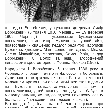
о. Ізидо́р Воробкевич, у сучасних джерелах Си́дір
Воробке́вич (5 травня 1836, Чернівці — 19 вересня
1903, Чернівці) — український буковинський
письменник, композитор, музично-культурний діяч,
православний священик, педагог, редактор часописів
Буковини, художник. Мав псевдоніми: Данило Млака,
Демко Маковійчук, Морозенко, Семен Хрін, Ісидор
Воробкевич, С. Волох та інші. Нагороджений
лицарським хрестом ордена Франца Йосифа (1902).
Народився І. Воробкевич 5 травня 1836 року в
Чернівцях у родині вчителя філософії і богослов'я.
Дуже рано став круглим сиротою. Разом із сестрою і
молодшим братом Григорієм, який теж став відомим
на Буковині громадсько-культурним діячем і
письменником, дітей виховували дідусь і бабуся в
містечку Кіцмані, де Ізидор здобув початкову освіту
(навчався у 4-класовій німецькомовній школі).
Батько дітей , Іван, на той час працював при