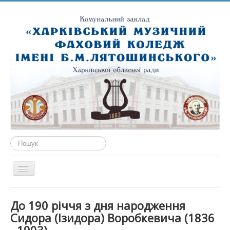
Пошук...
Перемикач
навігації
ГОЛОВНА
До 190 річчя з дня народження
ПРО НАС
Сидора (Ізидора) Воробкевича (1836
ПУБЛІЧНА ІНФОРМАЦІЯ