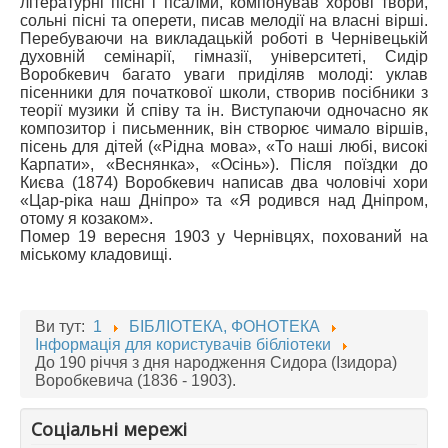
літературні пісні і псалми, компонував хорові твори,
сольні пісні та оперети, писав мелодії на власні вірші.
Перебуваючи на викладацькій роботі в Чернівецькій
духовній семінарії, гімназії, університеті, Сидір
Воробкевич багато уваги приділяв молоді: уклав
пісенники для початкової школи, створив посібники з
теорії музики й співу та ін. Виступаючи одночасно як
композитор і письменник, він створює чимало віршів,
пісень для дітей («Рідна мова», «То наші любі, високі
Карпати», «Веснянка», «Осінь»). Після поїздки до
Києва (1874) Воробкевич написав два чоловічі хори
«Цар-ріка наш Дніпро» та «Я родився над Дніпром,
отому я козаком».
Помер 19 вересня 1903 у Чернівцях, похований на
міському кладовищі.
Ви тут:
1
БІБЛІОТЕКА, ФОНОТЕКА
Інформація для користувачів бібліотеки
До 190 річчя з дня народження Сидора (Ізидора)
Воробкевича (1836 - 1903).
Соціальні мережі