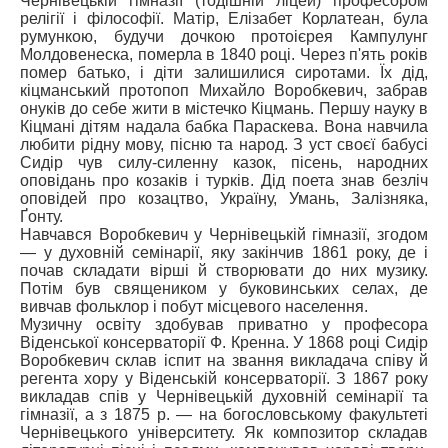
Чернівецькій гімназії (тодішній ліцей) професором
релігії і філософії. Матір, Елізабет Корлатеан, була
румункою, будучи дочкою протоієрея Кампулунг
Молдовенеска, померла в 1840 році. Через п'ять років
помер батько, і діти залишилися сиротами. Їх дід,
кіцманський протопоп Михайло Воробкевич, забрав
онуків до себе жити в містечко Кіцмань. Першу науку в
Кіцмані дітям надала бабка Параскева. Вона навчила
любити рідну мову, пісню та народ. З уст своєї бабусі
Сидір чув силу-силенну казок, пісень, народних
оповідань про козаків і турків. Дід поета знав безліч
оповідей про козацтво, Україну, Умань, Залізняка,
Ґонту.
Навчався Воробкевич у Чернівецькій гімназії, згодом
— у духовній семінарії, яку закінчив 1861 року, де і
почав складати вірші й створювати до них музику.
Потім був священиком у буковинських селах, де
вивчав фольклор і побут місцевого населення.
Музичну освіту здобував приватно у професора
Віденської консерваторії Ф. Кренна. У 1868 році Сидір
Воробкевич склав іспит на звання викладача співу й
регента хору у Віденській консерваторії. З 1867 року
викладав спів у Чернівецькій духовній семінарії та
гімназії, а з 1875 р. — на богословському факультеті
Чернівецького університету. Як композитор складав