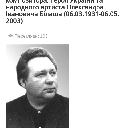
композитора, Героя України та
народного артиста Олександра
АБІТУРІЄНТУ
Івановича Білаша (06.03.1931-06.05.
2003)
СТУДЕНТУ
КАБІНЕТ МЕТОДИСТА
Перегляди: 103
НАВЧАЛЬНО-ВИХОВНА РОБОТА
МИСТЕЦЬКІ ПРОЄКТИ
БІБЛІОТЕКА, ФОНОТЕКА
МИСТЕЦЬКА ШКОЛА ПРИ ХМФК