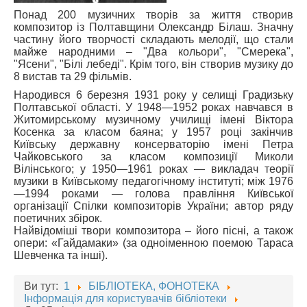
Понад 200 музичних творів за життя створив
композитор із Полтавщини Олександр Білаш. Значну
частину його творчості складають мелодії, що стали
майже народними – "Два кольори", "Смерека",
"Ясени", "Білі лебеді". Крім того, він створив музику до
8 вистав та 29 фільмів.
Народився 6 березня 1931 року у селищі Градизьку
Полтавської області. У 1948—1952 роках навчався в
Житомирському музичному училищі імені Віктора
Косенка за класом баяна; у 1957 році закінчив
Київську державну консерваторію імені Петра
Чайковського за класом композиції Миколи
Вілінського; у 1950—1961 роках — викладач теорії
музики в Київському педагогічному інституті; між 1976
—1994 роками — голова правління Київської
організації Спілки композиторів України; автор ряду
поетичних збірок.
Найвідоміші твори композитора – його пісні, а також
опери: «Гайдамаки» (за одноіменною поемою Тараса
Шевченка та інші).
Ви тут:
1
БІБЛІОТЕКА, ФОНОТЕКА
Інформація для користувачів бібліотеки