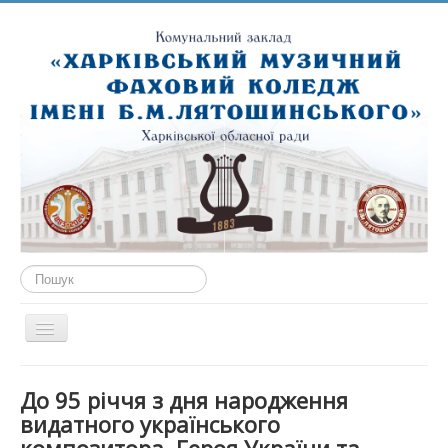
Пошук...
Перемикач
навігації
ГОЛОВНА
До 95 річчя з дня народження
ПРО НАС
видатного українського
ПУБЛІЧНА ІНФОРМАЦІЯ