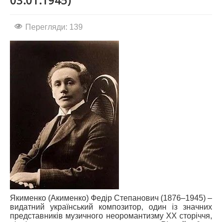
03.01.1945)
АБІТУРІЄНТУ
Перегляди: 139
СТУДЕНТУ
КАБІНЕТ МЕТОДИСТА
НАВЧАЛЬНО-ВИХОВНА РОБОТА
МИСТЕЦЬКІ ПРОЄКТИ
БІБЛІОТЕКА, ФОНОТЕКА
МИСТЕЦЬКА ШКОЛА ПРИ ХМФК
Якименко (Акименко) Федір Степанович (1876–1945) –
видатний український композитор, один із значних
представників музичного неоромантизму ХХ сторіччя,