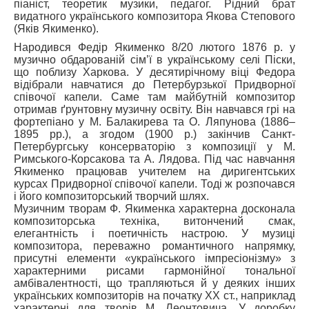
піаніст, теоретик музики, педагог. Рідний брат
видатного українського композитора Якова Степового
(Яків Якименко).
Народився Федір Якименко 8/20 лютого 1876 р. у
музично обдарованій сім’ї в українському селі Піски,
що поблизу Харкова. У десятирічному віці Федора
відібрали навчатися до Петербурзької Придворної
співочої капели. Саме там майбутній композитор
отримав ґрунтовну музичну освіту. Він навчався грі на
фортепіано у М. Балакирева та О. Ляпунова (1886–
1895 рр.), а згодом (1900 р.) закінчив Санкт-
Петербургську консерваторію з композиції у М.
Римського-Корсакова та А. Лядова. Під час навчання
Якименко працював учителем на диригентських
курсах Придворної співочої капели. Тоді ж розпочався
і його композиторський творчий шлях.
Музичним творам Ф. Якименка характерна досконала
композиторська техніка, витончений смак,
елегантність і поетичність настрою. У музиці
композитора, переважно романтичного напрямку,
присутні елементи «українського імпресіонізму» з
характерними рисами гармонійної тональної
амбівалентності, що трапляються й у деяких інших
українських композиторів на початку ХХ ст., наприклад
характерні для творів М. Леонтовича. У доробку