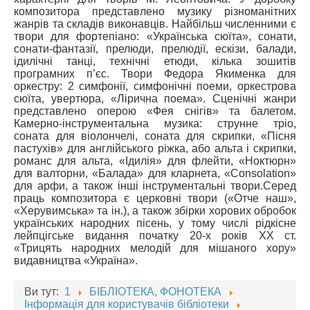
композитора представлено музику різноманітних
жанрів та складів виконавців. Найбільш численними є
твори для фортепіано: «Українська сюїта», сонати,
сонати-фантазії, прелюди, прелюдії, ескізи, балади,
ідилічні танці, технічні етюди, кілька зошитів
програмних п’єс. Твори Федора Якименка для
оркестру: 2 симфонії, симфонічні поеми, оркестрова
сюїта, увертюра, «Лірична поема». Сценічні жанри
представлено оперою «Фея снігів» та балетом.
Камерно-інструментальна музика: струнне тріо,
соната для віолончелі, соната для скрипки, «Пісня
пастухів» для англійського ріжка, або альта і скрипки,
романс для альта, «Ідилія» для флейти, «Ноктюрн»
для валторни, «Балада» для кларнета, «Consolation»
для арфи, а також інші інструментальні твори.Серед
праць композитора є церковні твори («Отче наш»,
«Херувимська» та ін.), а також збірки хорових обробок
українських народних пісень, у тому числі рідкісне
лейпцігське видання початку 20-х років ХХ ст.
«Трицять народних мелодій для мішаного хору»
видавництва «Україна».
Ви тут:
1
БІБЛІОТЕКА, ФОНОТЕКА
Інформація для користувачів бібліотеки