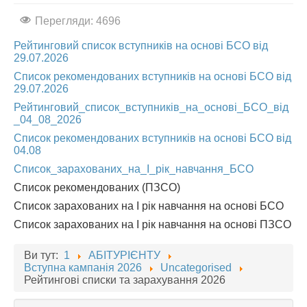
Перегляди: 4696
АБІТУРІЄНТУ
СТУДЕНТУ
Рейтинговий список вступників на основі БСО від
29.07.2026
КАБІНЕТ МЕТОДИСТА
Список рекомендованих вступників на основі БСО від
29.07.2026
НАВЧАЛЬНО-ВИХОВНА РОБОТА
Рейтинговий_список_вступників_на_основі_БСО_від
МИСТЕЦЬКІ ПРОЄКТИ
_04_08_2026
Список рекомендованих вступників на основі БСО від
БІБЛІОТЕКА, ФОНОТЕКА
04.08
МИСТЕЦЬКА ШКОЛА ПРИ ХМФК
Список_зарахованих_на_I_рік_навчання_БСО
Список рекомендованих (ПЗСО)
Список зарахованих на I рік навчання на основі БСО
Список зарахованих на I рік навчання на основі ПЗСО
Ви тут:
1
АБІТУРІЄНТУ
Вступна кампанія 2026
Uncategorised
Рейтингові списки та зарахування 2026