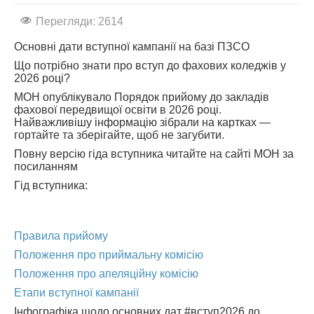
Перегляди: 2614
АБІТУРІЄНТУ
СТУДЕНТУ
Основні дати вступної кампанії на базі ПЗСО
Що потрібно знати про вступ до фахових коледжів у
КАБІНЕТ МЕТОДИСТА
2026 році?
НАВЧАЛЬНО-ВИХОВНА РОБОТА
МОН опублікувало Порядок прийому до закладів
фахової передвищої освіти в 2026 році.
МИСТЕЦЬКІ ПРОЄКТИ
Найважливішу інформацію зібрали на картках —
гортайте та зберігайте, щоб не загубити.
БІБЛІОТЕКА, ФОНОТЕКА
Повну версію гіда вступника читайте на сайті МОН за
МИСТЕЦЬКА ШКОЛА ПРИ ХМФК
посиланням
Гід вступника:
Правила прийому
Положення про приймальну комісію
Положення про апеляційну комісію
Етапи вступної кампанії
Інфографіка щодо основних дат #вступ2026 до