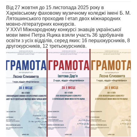
Від 27 жовтня до 15 листопада 2025 року в
АБІТУРІЄНТУ
Харківському фаховому музичному коледжі імені Б. М.
Лятошинського проходив І етап двох міжнародних
СТУДЕНТУ
мовно-літературних конкурсів.
У ХХVІ Міжнародному конкурсі знавців української
КАБІНЕТ МЕТОДИСТА
мови імені Петра Яцика взяли участь 36 здобувачів
освіти з усіх відділів, серед яких: 16 першокурсників, 8
НАВЧАЛЬНО-ВИХОВНА РОБОТА
другокурсників, 12 третьокурсників.
МИСТЕЦЬКІ ПРОЄКТИ
БІБЛІОТЕКА, ФОНОТЕКА
МИСТЕЦЬКА ШКОЛА ПРИ ХМФК