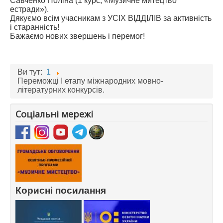
Савченко Поліна (1 курс, «Музичне митецтво
естради»).
Дякуємо всім учасникам з УСІХ ВІДДІЛІВ за активність
і старанність!
Бажаємо нових звершень і перемог!
Ви тут:
1
Переможці І етапу міжнародних мовно-
літературних конкурсів.
Соціальні мережі
Корисні посилання