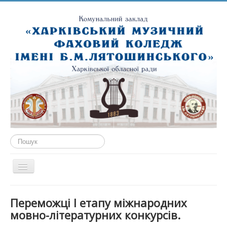
Пошук...
Перемикач
навігації
ГОЛОВНА
Переможці І етапу міжнародних
ПРО НАС
мовно-літературних конкурсів.
ПУБЛІЧНА ІНФОРМАЦІЯ