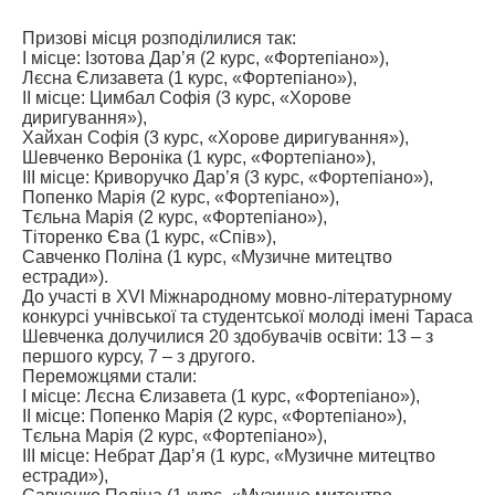
Призові місця розподілилися так:
І місце: Ізотова Дар’я (2 курс, «Фортепіано»),
Лєсна Єлизавета (1 курс, «Фортепіано»),
ІІ місце: Цимбал Софія (3 курс, «Хорове
диригування»),
Хайхан Софія (3 курс, «Хорове диригування»),
Шевченко Вероніка (1 курс, «Фортепіано»),
ІІІ місце: Криворучко Дар’я (3 курс, «Фортепіано»),
Попенко Марія (2 курс, «Фортепіано»),
Тєльна Марія (2 курс, «Фортепіано»),
Тіторенко Єва (1 курс, «Спів»),
Савченко Поліна (1 курс, «Музичне митецтво
естради»).
До участі в ХVІ Міжнародному мовно-літературному
конкурсі учнівської та студентської молоді імені Тараса
Шевченка долучилися 20 здобувачів освіти: 13 – з
першого курсу, 7 – з другого.
Переможцями стали:
І місце: Лєсна Єлизавета (1 курс, «Фортепіано»),
ІІ місце: Попенко Марія (2 курс, «Фортепіано»),
Тєльна Марія (2 курс, «Фортепіано»),
ІІІ місце: Небрат Дарʼя (1 курс, «Музичне митецтво
естради»),