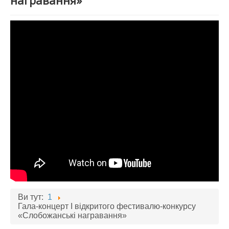
награвання»
АБІТУРІЄНТУ
СТУДЕНТУ
КАБІНЕТ МЕТОДИСТА
НАВЧАЛЬНО-ВИХОВНА РОБОТА
МИСТЕЦЬКІ ПРОЄКТИ
БІБЛІОТЕКА, ФОНОТЕКА
МИСТЕЦЬКА ШКОЛА ПРИ ХМФК
Ви тут:
1
Гала-концерт І відкритого фестивалю-конкурсу
«Слобожанські награвання»