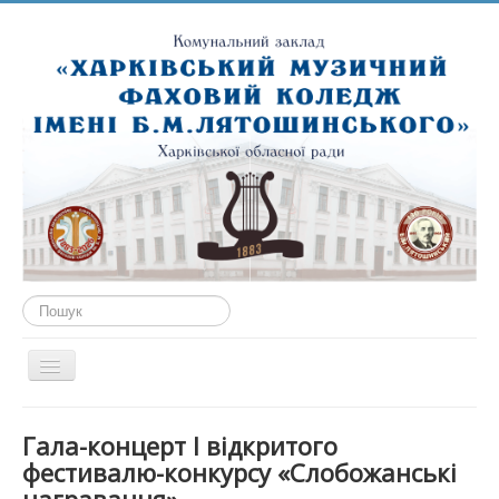
Пошук...
Перемикач
навігації
ГОЛОВНА
Гала-концерт І відкритого
ПРО НАС
фестивалю-конкурсу «Слобожанські
ПУБЛІЧНА ІНФОРМАЦІЯ