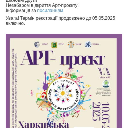
Шановні друзі!
Незабаром відкриття Арт-проєкту!
АБІТУРІЄНТУ
Інформація за
посиланням
Увага! Термін реєстрації продовжено до 05.05.2025
СТУДЕНТУ
включно.
КАБІНЕТ МЕТОДИСТА
НАВЧАЛЬНО-ВИХОВНА РОБОТА
МИСТЕЦЬКІ ПРОЄКТИ
БІБЛІОТЕКА, ФОНОТЕКА
МИСТЕЦЬКА ШКОЛА ПРИ ХМФК