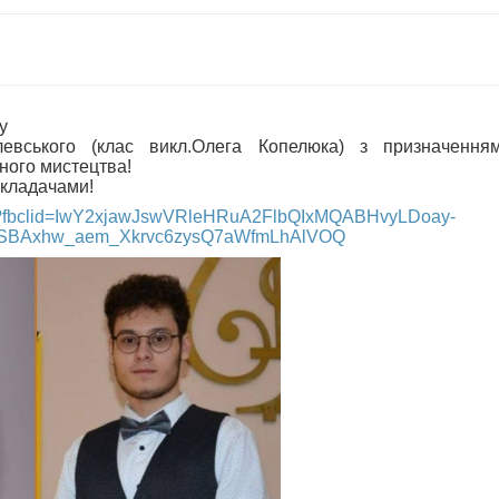
у
левського (клас викл.Олега Копелюка) з призначенням
ного мистецтва!
икладачами!
493?fbclid=IwY2xjawJswVRleHRuA2FlbQIxMQABHvyLDoay-
-SBAxhw_aem_Xkrvc6zysQ7aWfmLhAlVOQ