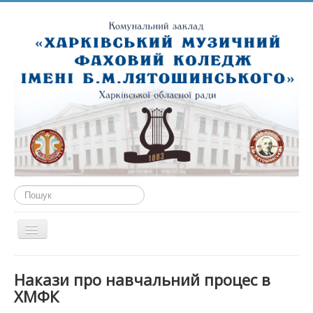
Пошук...
Перемикач
навігації
ГОЛОВНА
Накази про навчальний процес в
ПРО НАС
ХМФК
ПУБЛІЧНА ІНФОРМАЦІЯ