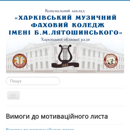
Пошук...
Перемикач
навігації
ГОЛОВНА
Вимоги до мотиваційного листа
ПРО НАС
ПУБЛІЧНА ІНФОРМАЦІЯ