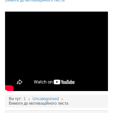
Вимоги до мотиваційного листа
АБІТУРІЄНТУ
СТУДЕНТУ
КАБІНЕТ МЕТОДИСТА
НАВЧАЛЬНО-ВИХОВНА РОБОТА
МИСТЕЦЬКІ ПРОЄКТИ
БІБЛІОТЕКА, ФОНОТЕКА
МИСТЕЦЬКА ШКОЛА ПРИ ХМФК
Ви тут:
1
Uncategorised
Вимоги до мотиваційного листа