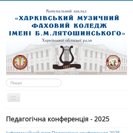
Пошук...
Перемикач
навігації
ГОЛОВНА
Педагогічна конференція - 2025
ПРО НАС
ПУБЛІЧНА ІНФОРМАЦІЯ