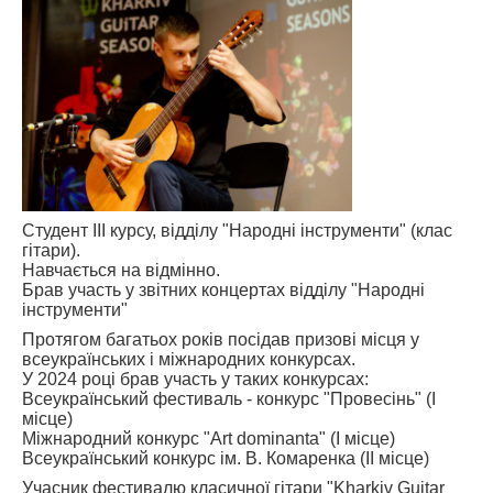
АБІТУРІЄНТУ
СТУДЕНТУ
КАБІНЕТ МЕТОДИСТА
НАВЧАЛЬНО-ВИХОВНА РОБОТА
МИСТЕЦЬКІ ПРОЄКТИ
БІБЛІОТЕКА, ФОНОТЕКА
Студент III курсу, відділу "Народні інструменти" (клас
гітари).
МИСТЕЦЬКА ШКОЛА ПРИ ХМФК
Навчається на відмінно.
Брав участь у звітних концертах відділу "Народні
інструменти"
Протягом багатьох років посідав призові місця у
всеукраїнських і міжнародних конкурсах.
У 2024 році брав участь у таких конкурсах:
Всеукраїнський фестиваль - конкурс "Провесінь" (І
місце)
Міжнародний конкурс "Art dominanta" (І місце)
Всеукраїнський конкурс ім. В. Комаренка (II місце)
Учасник фестивалю класичної гітари "Kharkiv Guitar