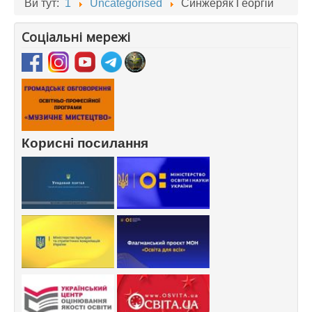
Ви тут:
1
Uncategorised
Синжеряк Георгій
Соціальні мережі
Корисні посилання