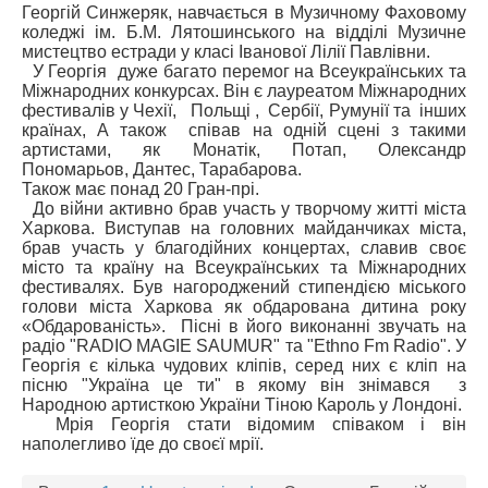
Георгій Синжеряк, навчається в Музичному Фаховому
коледжі ім. Б.М. Лятошинського на відділі Музичне
мистецтво естради у класі Іванової Лілії Павлівни.
У Георгія дуже багато перемог на Всеукраїнських та
Міжнародних конкурсах. Він є лауреатом Міжнародних
фестивалів у Чехії, Польщі , Сербії, Румунії та інших
країнах, А також співав на одній сцені з такими
артистами, як Монатік, Потап, Олександр
Пономарьов, Дантес, Тарабарова.
Також має понад 20 Гран-прі.
До війни активно брав участь у творчому житті міста
Харкова. Виступав на головних майданчиках міста,
брав участь у благодійних концертах, славив своє
місто та країну на Всеукраїнських та Міжнародних
фестивалях. Був нагороджений стипендією міського
голови міста Харкова як обдарована дитина року
«Обдарованість». Пісні в його виконанні звучать на
радіо "RADIO MAGIE SAUMUR" та "Ethno Fm Radio". У
Георгія є кілька чудових кліпів, серед них є кліп на
пісню "Україна це ти" в якому він знімався з
Народною артисткою України Тіною Кароль у Лондоні.
Мрія Георгія стати відомим співаком і він
наполегливо їде до своєї мрії.