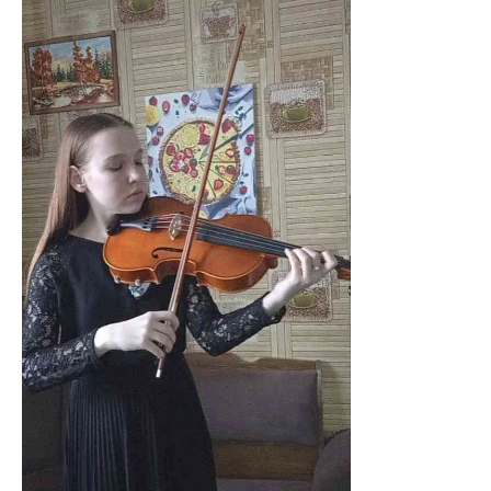
АБІТУРІЄНТУ
СТУДЕНТУ
КАБІНЕТ МЕТОДИСТА
НАВЧАЛЬНО-ВИХОВНА РОБОТА
МИСТЕЦЬКІ ПРОЄКТИ
БІБЛІОТЕКА, ФОНОТЕКА
МИСТЕЦЬКА ШКОЛА ПРИ ХМФК