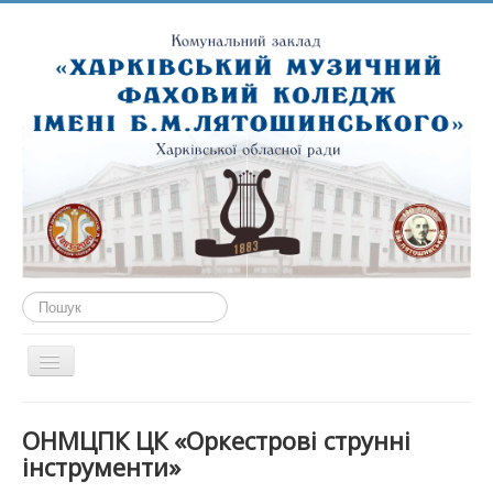
Пошук...
Перемикач
навігації
ГОЛОВНА
ОНМЦПК ЦК «Оркестрові струнні
ПРО НАС
інструменти»
ПУБЛІЧНА ІНФОРМАЦІЯ