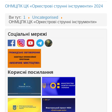
ОНМЦПК ЦК «Оркестрові струнні інструменти» 2024
АБІТУРІЄНТУ
СТУДЕНТУ
Ви тут:
1
Uncategorised
ОНМЦПК ЦК «Оркестрові струнні інструменти»
КАБІНЕТ МЕТОДИСТА
Соціальні мережі
НАВЧАЛЬНО-ВИХОВНА РОБОТА
МИСТЕЦЬКІ ПРОЄКТИ
БІБЛІОТЕКА, ФОНОТЕКА
МИСТЕЦЬКА ШКОЛА ПРИ ХМФК
Корисні посилання