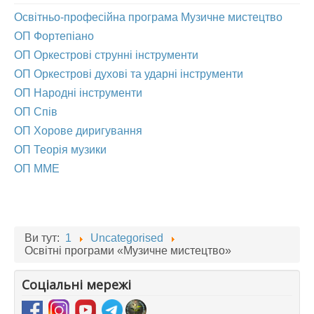
Освітньо-професійна програма Музичне мистецтво
АБІТУРІЄНТУ
ОП Фортепіано
СТУДЕНТУ
ОП Оркестрові струнні інструменти
КАБІНЕТ МЕТОДИСТА
ОП Оркестрові духові та ударні інструменти
ОП Народні інструменти
НАВЧАЛЬНО-ВИХОВНА РОБОТА
ОП Спів
МИСТЕЦЬКІ ПРОЄКТИ
ОП Хорове диригування
БІБЛІОТЕКА, ФОНОТЕКА
ОП Теорія музики
МИСТЕЦЬКА ШКОЛА ПРИ ХМФК
ОП ММЕ
Ви тут:
1
Uncategorised
Освітні програми «Музичне мистецтво»
Соціальні мережі