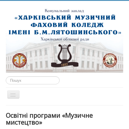
Пошук...
Перемикач
навігації
ГОЛОВНА
Освітні програми «Музичне
ПРО НАС
мистецтво»
ПУБЛІЧНА ІНФОРМАЦІЯ