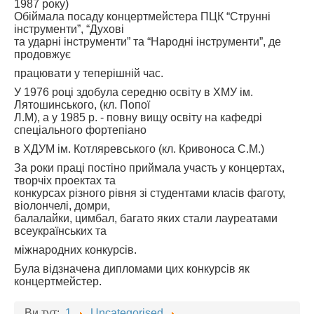
1987 року)
Обіймала посаду концертмейстера ПЦК “Струнні
інструменти”, “Духові
та ударні інструменти” та “Народні інструменти”, де
продовжує
працювати у теперішній час.
У 1976 році здобула середню освіту в ХМУ ім.
Лятошинського, (кл. Попої
Л.М), а у 1985 р. - повну вищу освіту на кафедрі
спеціального фортепіано
в ХДУМ ім. Котляревського (кл. Кривоноса С.М.)
За роки праці постіно приймала участь у концертах,
творчіх проектах та
конкурсах різного рівня зі студентами класів фаготу,
віолончелі, домри,
балалайки, цимбал, багато яких стали лауреатами
всеукраїнських та
міжнародних конкурсів.
Була відзначена дипломами цих конкурсів як
концертмейстер.
Ви тут:
1
Uncategorised