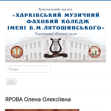
Пошук...
Перемикач
навігації
ГОЛОВНА
ЯРОВА Олена Олексіївна
ПРО НАС
ПУБЛІЧНА ІНФОРМАЦІЯ