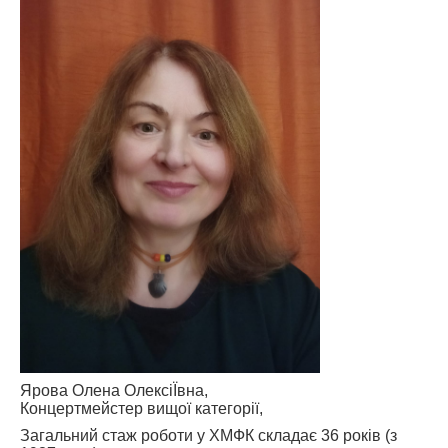
АБІТУРІЄНТУ
СТУДЕНТУ
КАБІНЕТ МЕТОДИСТА
НАВЧАЛЬНО-ВИХОВНА РОБОТА
МИСТЕЦЬКІ ПРОЄКТИ
БІБЛІОТЕКА, ФОНОТЕКА
МИСТЕЦЬКА ШКОЛА ПРИ ХМФК
Ярова Олена ОлексіЇвна,
Концертмейстер вищої категорії,
Загальний стаж роботи у ХМФК складає 36 років (з