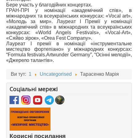
Бере участь у благодійних концертах.
ГРАН-ПРІ у номінації «академічний спів», в
міжнародних та всеукраїнських конкурсах: «Vocal art»,
«Молодь за мир». Лауреат І Премії у номінації
«академічний спів» в міжнародних та всеукраїнських
конкурсах: «World Angels Festivals», «Vocal-Art»,
«Сяйво зірок», «Orea Fest Company».
Лауреат І премії в номінації «інструментальне
мистецтво фортепіано» у міжнародних конкурсах:
“Formula festivals.Artwunder Germany”, “Осінні мелодії»,
«Джерело талантів».
Ви тут:
1
Uncategorised
Тарасенко Марія
Соціальні мережі
Корисні посилання