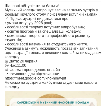
Шановні абітурієнти та батьки!
АБІТУРІЄНТУ
Музичний коледж запрошує вас на загальну зустріч у
форматі круглого столу, присвячену вступній кампанії.
СТУДЕНТУ
📌 Під час зустрічі ви дізнаєтеся про:
• умови вступу у 2026 році;
КАБІНЕТ МЕТОДИСТА
• особливості творчих вступних випробувань;
• освітні програми та спеціалізації коледжу;
НАВЧАЛЬНО-ВИХОВНА РОБОТА
• можливості творчого та професійного розвитку
МИСТЕЦЬКІ ПРОЄКТИ
студентів;
• особливості навчання та студентського життя.
БІБЛІОТЕКА, ФОНОТЕКА
Учасники матимуть можливість поставити запитання
адміністрації, головам циклових комісій та викладачам
МИСТЕЦЬКА ШКОЛА ПРИ ХМФК
коледжу.
📅 Дата: 20 червня
🕒 Час:11.00
💻 Формат проведення: онлайн
📍посилання для підключення:
https://meet.google.com/kno-hihw-jut
Чекаємо на зустріч з майбутніми студентами нашого
коледжу!