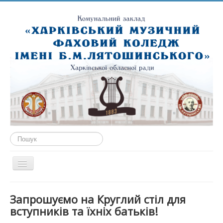
Пошук...
Перемикач
навігації
ГОЛОВНА
Запрошуємо на Круглий стіл для
ПРО НАС
вступників та їхніх батьків!
ПУБЛІЧНА ІНФОРМАЦІЯ