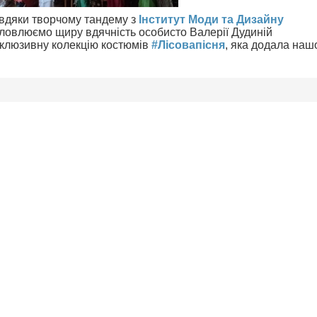
авдяки творчому тандему з
Інститут Моди та Дизайну
ловлюємо щиру вдячність особисто Валерії Дудиній
склюзивну колекцію костюмів
#Лісовапісня
, яка додала наш