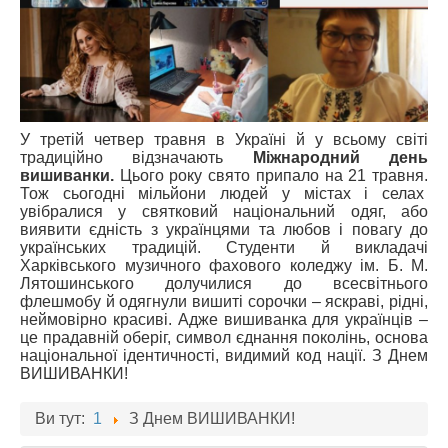
У третій четвер травня в Україні й у всьому світі
традиційно відзначають
Міжнародний день
вишиванки.
Цього року свято припало на 21 травня.
Тож сьогодні мільйони людей у містах і селах
увібралися у святковий національний одяг, або
виявити єдність з українцями та любов і повагу до
українських традицій. Студенти й викладачі
Харківського музичного фахового коледжу ім. Б. М.
Лятошинського долучилися до всесвітнього
флешмобу й одягнули вишиті сорочки – яскраві, рідні,
неймовірно красиві. Адже вишиванка для українців –
це прадавній оберіг, символ єднання поколінь, основа
національної ідентичності, видимий код нації. З Днем
ВИШИВАНКИ!
Ви тут:
1
З Днем ВИШИВАНКИ!