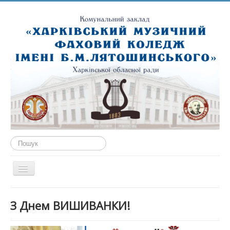
Пошук...
Перемикач
навігації
ГОЛОВНА
З Днем ВИШИВАНКИ!
ПРО НАС
ПУБЛІЧНА ІНФОРМАЦІЯ