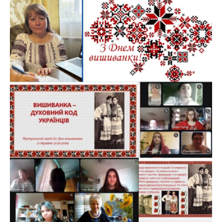
АБІТУРІЄНТУ
СТУДЕНТУ
КАБІНЕТ МЕТОДИСТА
НАВЧАЛЬНО-ВИХОВНА РОБОТА
МИСТЕЦЬКІ ПРОЄКТИ
БІБЛІОТЕКА, ФОНОТЕКА
МИСТЕЦЬКА ШКОЛА ПРИ ХМФК