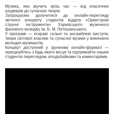
Музика, яка звучить крізь час — від класичних
АБІТУРІЄНТУ
шедеврів до сучасних творів.
Запрошуємо долучитися до онлайн-перегляду
СТУДЕНТУ
звітного концерту студентів відділу «Оркестрові
струнні інструменти» Харківського музичного
КАБІНЕТ МЕТОДИСТА
фахового коледжу ім. Б. М. Лятошинського.
У програмі — яскраві сольні та ансамблеві виступи,
НАВЧАЛЬНО-ВИХОВНА РОБОТА
твори світової класики та сучасної музики у виконанні
МИСТЕЦЬКІ ПРОЄКТИ
молодих музикантів.
Концерт доступний у зручному онлайн-форматі —
БІБЛІОТЕКА, ФОНОТЕКА
приєднуйтесь з будь-якого місця та підтримайте наших
студентів переглядом, вподобайками та коментарями.
МИСТЕЦЬКА ШКОЛА ПРИ ХМФК