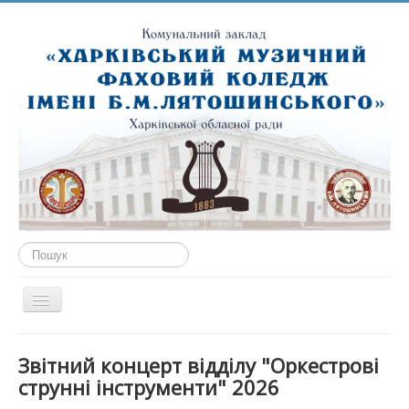
Пошук...
Перемикач
навігації
ГОЛОВНА
Звітний концерт відділу "Оркестрові
ПРО НАС
струнні інструменти" 2026
ПУБЛІЧНА ІНФОРМАЦІЯ