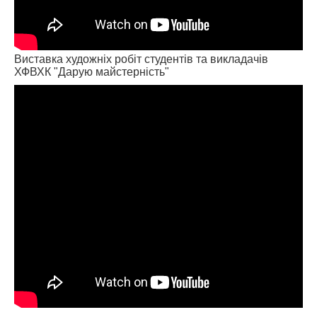
Виставка художніх робіт студентів та викладачів
ХФВХК "Дарую майстерність"