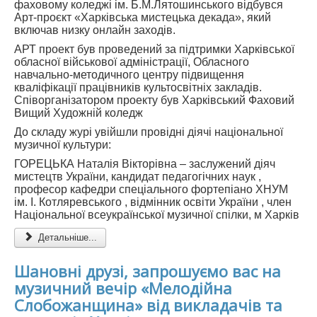
фаховому коледжі ім. Б.М.Лятошинського відбувся
Арт-проєкт «Харківська мистецька декада», який
включав низку онлайн заходів.
АРТ проект був проведений за підтримки Харківської
обласної військової адміністрації, Обласного
навчально-методичного центру підвищення
кваліфікації працівників культосвітніх закладів.
Співорганізатором проекту був Харківський Фаховий
Вищий Художній коледж
До складу журі увійшли провідні діячі національної
музичної культури:
ГОРЕЦЬКА Наталія Вікторівна – заслужений діяч
мистецтв України, кандидат педагогічних наук ,
професор кафедри спеціального фортепіано ХНУМ
ім. І. Котляревського , відмінник освіти України , член
Національної всеукраїнської музичної спілки, м Харків
Детальніше...
Шановні друзі, запрошуємо вас на
музичний вечір «Мелодійна
Слобожанщина» від викладачів та