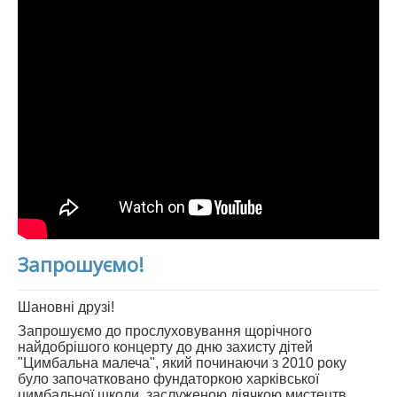
Запрошуємо!
Шановні друзі!
Запрошуємо до прослуховування щорічного
найдобрішого концерту до дню захисту дітей
"Цимбальна малеча", який починаючи з 2010 року
було започатковано фундаторкою харківської
цимбальної школи, заслуженою діячкою мистецтв