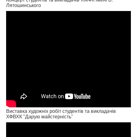
Лятошинського
Виставка художніх робіт студентів та викладачів
ХФВХК "Дарую майстерність"