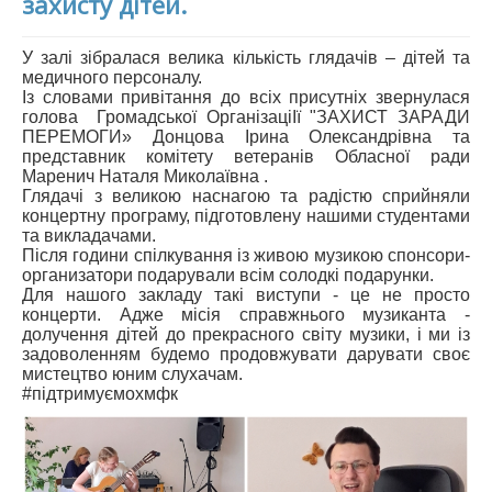
захисту дітей.
У залі зібралася велика кількість глядачів – дітей та
медичного персоналу.
Із словами привітання до всіх присутніх звернулася
голова Громадської ОрганізаціІї "ЗАХИСТ ЗАРАДИ
ПЕРЕМОГИ» Донцова Ірина Олександрівна та
представник комітету ветеранів Обласної ради
Маренич Наталя Миколаївна .
Глядачі з великою наснагою та радістю сприйняли
концертну програму, підготовлену нашими студентами
та викладачами.
Після години спілкування із живою музикою спонсори-
организатори подарували всім солодкі подарунки.
Для нашого закладу такі виступи - це не просто
концерти. Адже місія справжнього музиканта -
долучення дітей до прекрасного світу музики, і ми із
задоволенням будемо продовжувати дарувати своє
мистецтво юним слухачам.
#підтримуємохмфк