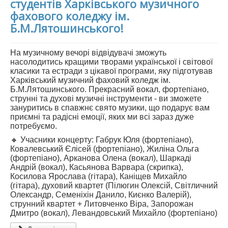
студентів Харківського музичного
фахового коледжу ім.
Б.М.Лятошинського!
На музичному вечорі відвідувачі зможуть
насолодитись кращими творами української і світової
класики та естради з цікавої програми, яку підготував
Харківський музичний фаховий коледж ім.
Б.М.Лятошинського. Прекрасний вокал, фортепіано,
струнні та духові музичні інструменти - ви зможете
зануритись в спавжнє свято музики, що подарує вам
приємні та радісні емоції, яких ми всі зараз дуже
потребуємо.
🔸 Учасники концерту: Габрук Юля (фортепіано),
Ковалевський Єлісей (фортепіано), Жиліна Ольга
(фортепіано), Арканова Олена (вокал), Шаркаді
Андрій (вокал), Касьянова Варвара (скрипка),
Косилова Ярослава (гітара), Каніщев Михайло
(гітара), духовий квартет (Пілюгин Олексій, Світличний
Олександр, Семеніхін Данило, Києнко Валерій),
струнний квартет + Литовченко Віра, Запорожан
Дмитро (вокал), Левандовський Михайло (фортепіано)