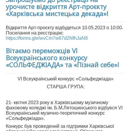
урочисте відкриття Арт-проєкту
«Харківська мистецька декада»!
Відкриття Арт-проєкту відбудеться 10.05.2023 о 10:00.
Посилання на реєстрацію:
https://forms.gle/wvCm7w67d2NfhJaN8
Вітаємо переможців VI
Всеукраїнського конкурсу
«СОЛЬФЕДЖІАДА» та «Пізнай себе»!
VI Всеукраїнський конкурс «Сольфеджіада»
СТАРША ГРУПА:
21- квітня 2023 року в Харківському музичному
фаховому коледжі ім. Б.М.Лятошинського відбувся VI
Всеукраїнський музично-теоретичний конкурс
«Сольфеджіада».
Конкурс був проведений за підтримки Харківської