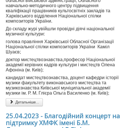
обласної військової адміністрації, Обласного
навчально-методичного центру підвищення
кваліфікації працівників культосвітніх закладів та
Харківського відділення Національної спілки
композиторів України.
До складу журі увійшли провідні діячі національної
музичної культури:
голова правління Харківської Обласної Організації
Національної спілки композиторів України Каміл
Шуаєв;
доктор мистецтвознавства,професор Національної
академії керівних кадрів культури і мистецтв Олена
Афоніна (м. Київ);
кандидат мистецтвознавства, доцент кафедри історії
музики факультету виконавського мистецтва та
музикознавства Київської муніципальної академії
музики ім. Р. М. Глієра Ольга Василенко (м. Київ);
Детальніше...
25.04.2023 - Благодійний концерт на
підтримку ХМФК імені Б.М.