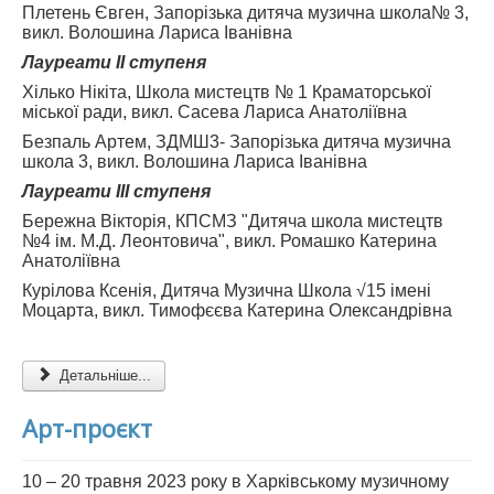
Плетень Євген, Запорізька дитяча музична школа№ 3,
викл. Волошина Лариса Іванівна
Лауреати ІІ ступеня
Хілько Нікіта, Школа мистецтв № 1 Краматорської
міської ради, викл. Сасева Лариса Анатоліївна
Безпаль Артем, ЗДМШ3- Запорізька дитяча музична
школа 3, викл. Волошина Лариса Іванівна
Лауреати ІІІ ступеня
Бережна Вікторія, КПСМЗ "Дитяча школа мистецтв
№4 ім. М.Д. Леонтовича", викл. Ромашко Катерина
Анатоліївна
Курілова Ксенія, Дитяча Музична Школа √15 імені
Моцарта, викл. Тимофєєва Катерина Олександрівна
Детальніше...
Арт-проєкт
10 – 20 травня 2023 року в Харківському музичному