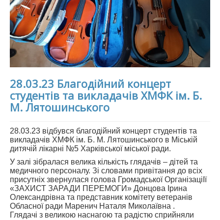
28.03.23 Благодійний концерт
студентів та викладачів ХМФК ім. Б.
М. Лятошинського
28.03.23 відбувся благодійний концерт студентів та
викладачів ХМФК ім. Б. М. Лятошинського в Міській
дитячій лікарні №5 Харківської міської ради.
У залі зібралася велика кількість глядачів – дітей та
медичного персоналу. Зі словами привітання до всіх
присутніх звернулася голова Громадської ОрганізаціІї
«ЗАХИСТ ЗАРАДИ ПЕРЕМОГИ» Донцова Ірина
Олександрівна та представник комітету ветеранів
Обласної ради Маренич Наталя Миколаївна .
Глядачі з великою наснагою та радістю сприйняли