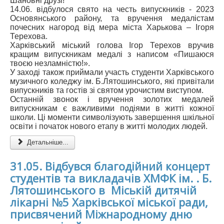
Шановні друзі!
14.06. відбулося свято на честь випускників - 2023
АБІТУРІЄНТУ
Основянського району, та вручення медалістам
почесних нагород від мера міста Харькова – Ігоря
СТУДЕНТУ
Терехова.
Харківський міський голова Ігор Терехов вручив
КАБІНЕТ МЕТОДИСТА
кращим випускникам медалі з написом «Пишаюся
твоєю незламністю!».
НАВЧАЛЬНО-ВИХОВНА РОБОТА
У заході також приймали участь студенти Харківського
музичного коледжу ім. Б.Лятошинського, які привітали
МИСТЕЦЬКІ ПРОЄКТИ
випускників та гостів зі святом урочистим виступом.
Останній звонок і вручення золотих медалей
БІБЛІОТЕКА, ФОНОТЕКА
випускникам є важливими подіями в житті кожної
школи. Ці моменти символізують завершення шкільної
МИСТЕЦЬКА ШКОЛА ПРИ ХМФК
освіти і початок нового етапу в житті молодих людей.
Детальніше...
31.05. Відбувся благодійний концерт
студентів та викладачів ХМФК ім. . Б.
Лятошинського в Міській дитячій
лікарні №5 Харківської міської ради,
присвячений Міжнародному дню