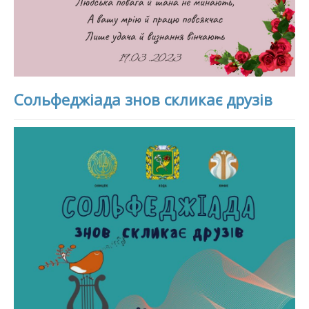
Сольфеджіада знов скликає друзів