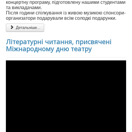
концертну програму, підготовлену нашими студентами
та викладачами.
Після години спілкування із живою музикою спонсори-
организатори подарували всім солодкі подарунки.
Детальніше...
Літературні читання, присвячені
Міжнародному дню театру