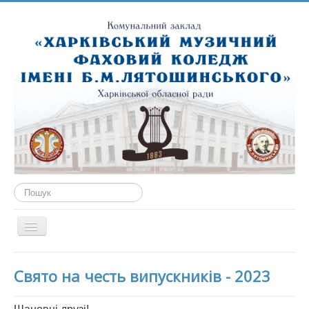
Пошук...
Перемикач
навігації
ГОЛОВНА
Свято на честь випускників - 2023
ПРО НАС
ПУБЛІЧНА ІНФОРМАЦІЯ