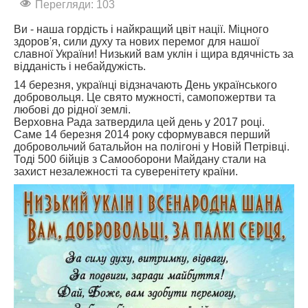
Перегляди: 103
АБІТУРІЄНТУ
Ви - наша гордість і найкращий цвіт нації. Міцного
здоров'я, сили духу та нових перемог для нашої
СТУДЕНТУ
славної України! Низький вам уклін і щира вдячність за
відданість і небайдужість.
КАБІНЕТ МЕТОДИСТА
14 березня, українці відзначають День українського
НАВЧАЛЬНО-ВИХОВНА РОБОТА
добровольця. Це свято мужності, самопожертви та
любові до рідної землі.
МИСТЕЦЬКІ ПРОЄКТИ
Верховна Рада затвердила цей день у 2017 році.
Саме 14 березня 2014 року сформувався перший
БІБЛІОТЕКА, ФОНОТЕКА
добровольчий батальйон на полігоні у Новій Петрівці.
Тоді 500 бійців з Самооборони Майдану стали на
МИСТЕЦЬКА ШКОЛА ПРИ ХМФК
захист незалежності та суверенітету країни.