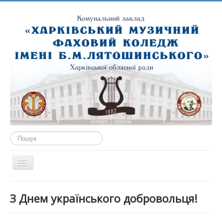
Пошук...
Перемикач
навігації
ГОЛОВНА
З Днем українського добровольця!
ПРО НАС
ПУБЛІЧНА ІНФОРМАЦІЯ