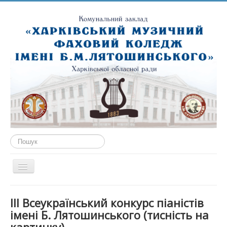
Пошук...
Перемикач
навігації
ГОЛОВНА
ІІІ Всеукраїнський конкурс піаністів
ПРО НАС
імені Б. Лятошинського (тисність на
ПУБЛІЧНА ІНФОРМАЦІЯ