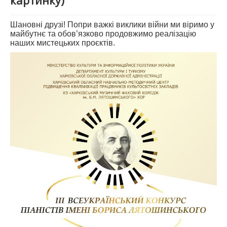
картинку)
АБІТУРІЄНТУ
Шановні друзі! Попри важкі виклики війни ми віримо у
СТУДЕНТУ
майбутнє та обов’язково продовжимо реалізацію
наших мистецьких проєктів.
КАБІНЕТ МЕТОДИСТА
НАВЧАЛЬНО-ВИХОВНА РОБОТА
МИСТЕЦЬКІ ПРОЄКТИ
БІБЛІОТЕКА, ФОНОТЕКА
МИСТЕЦЬКА ШКОЛА ПРИ ХМФК