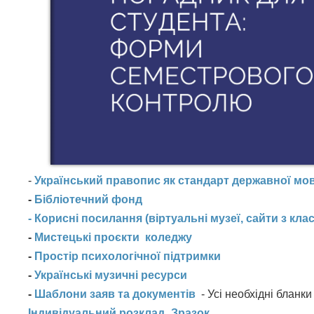
-
Український правопис як стандарт державної мо
-
Бібліотечний фонд
- Корисні посилання (віртуальні музеї, сайти з к
-
Мистецькі проєкти
коледжу
-
Простір психологічної підтримки
-
Українські музичні ресурси
-
Шаблони заяв та документів
- Усі необхідні бланк
Індивідуальний розклад_Зразок