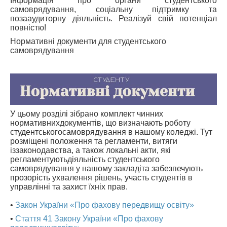
Інформація про органи студентського
самоврядування, соціальну підтримку та
АБІТУРІЄНТУ
позааудиторну діяльність. Реалізуй свій потенціал
повністю!
СТУДЕНТУ
Нормативні документи для студентського
самоврядування
КАБІНЕТ МЕТОДИСТА
НАВЧАЛЬНО-ВИХОВНА РОБОТА
МИСТЕЦЬКІ ПРОЄКТИ
БІБЛІОТЕКА, ФОНОТЕКА
У цьому розділі зібрано комплект чинних
МИСТЕЦЬКА ШКОЛА ПРИ ХМФК
нормативнихдокументів, що визначають роботу
студентськогосамоврядування в нашому коледжі. Тут
розміщені положення та регламенти, витяги
іззаконодавства, а також локальні акти, які
регламентуютьдіяльність студентського
самоврядування у нашому закладіта забезпечують
прозорість ухвалення рішень, участь студентів в
управлінні та захист їхніх прав.
•
Закон України «Про фахову передвищу освіту»
•
Стаття 41 Закону України «Про фахову