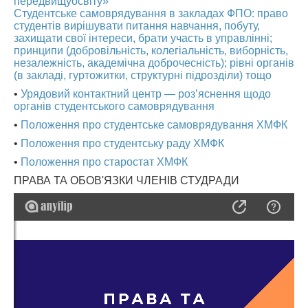
передвищуосвіту»
Студентське самоврядування в закладах ФПО: право
студентів вирішувати питання навчання, побуту,
захищати свої інтереси, брати участь в управлінні;
принципи (добровільність, колегіальність, виборність,
незалежність, академічна доброчесність); рівні органів
(в закладі, гуртожитки, структурні підрозділи) тощо
•
Урядовий контактний центр — роз’яснення щодо
органів студентського самоврядування
•
Положення про студентське самоврядування ХМФК
•
Положення про студентську раду ХМФК
•
Положення про старостат ХМФК
ПРАВА ТА ОБОВ'ЯЗКИ ЧЛЕНІВ СТУДРАДИ