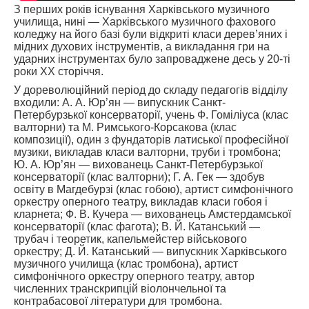
З перших років існування Харківського музичного
училища, нині — Харківського музичного фахового
коледжу на його базі були відкриті класи дерев’яних і
мідних духових інструментів, а викладання гри на
ударних інструментах було запроваджене десь у 20-ті
роки XX сторіччя.
У дореволюційний період до складу педагогів відділу
входили: А. А. Юр’ян — випускник Санкт-
Петербурзької консерваторії, учень Ф. Гоміліуса (клас
валторни) та М. Римського-Корсакова (клас
композиції), один з фундаторів латиської професійної
музики, викладав класи валторни, труби і тромбона;
Ю. А. Юр’ян — вихованець Санкт-Петербурзької
консерваторії (клас валторни); Г. А. Гек — здобув
освіту в Магдебурзі (клас гобою), артист симфонічного
оркестру оперного театру, викладав класи гобоя і
кларнета; Ф. В. Кучера — вихованець Амстердамської
консерваторії (клас фагота); В. Й. Катанський —
трубач і теоретик, капельмейстер військового
оркестру; Д. Й. Катанський — випускник Харківського
музичного училища (клас тромбона), артист
симфонічного оркестру оперного театру, автор
численних транскрипцій віолончельної та
контрабасової літератури для тромбона.