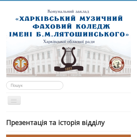
Пошук...
Перемикач
навігації
ГОЛОВНА
Презентація та історія відділу
ПРО НАС
ПУБЛІЧНА ІНФОРМАЦІЯ