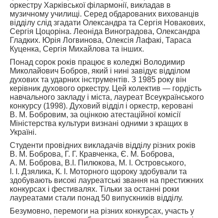
оркестру Харківської філармонії, викладав в
музичному училищі. Серед обдарованих вихованців
відділу слід згадати Олександра та Сергія Новакових,
Сергія Цоцоріна. Леоніда Виноградова, Олександра
Гладких. Юрія Логвинова, Олексія Лафакі, Тараса
Куценка, Сергія Михайлова та інших.
Понад сорок років працює в коледжі Володимир
Миколайович Бобров, який і нині завідує відділом
духових та ударних інструментів. З 1985 року він
керівник духового оркестру. Цей колектив — гордість
навчального закладу і міста, лауреат Всеукраїнського
конкурсу (1998). Духовий відділ і оркестр, керовані
В. М. Бобровим, за оцінкою атестаційної комісії
Міністерства культури визнані одними з кращих в
Україні.
Студенти провідних викладачів відділу різних років
В. М. Боброва, Г. Г. Кравченка, Є. М. Боброва,
А. М. Боброва, В.І. Пилюкова, М. І. Островського,
І. І. Дзялика, К. І. Моторного щороку здобували та
здобувають високі лауреатські звання на престижних
конкурсах і фестивалях. Тільки за останні роки
лауреатами стали понад 50 випускників відділу.
Безумовно, перемоги на різних конкурсах, участь у