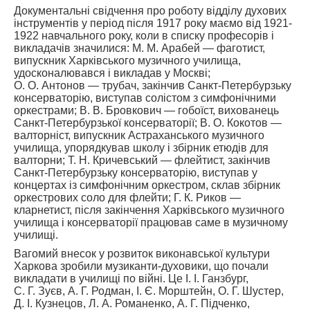
Документальні свідчення про роботу відділу духових
інструментів у період після 1917 року маємо від 1921-
1922 навчального року, коли в списку професорів і
викладачів значилися: М. М. Арабей — фаготист,
випускник Харківського музичного училища,
удосконалювався і викладав у Москві;
О. О. Антонов — трубач, закінчив Санкт-Петербурзьку
консерваторію, виступав солістом з симфонічними
оркестрами; В. В. Бровкович — гобоїст, вихованець
Санкт-Петербурзької консерваторії; В. О. Кокотов —
валторніст, випускник Астраханського музичного
училища, упорядкував школу і збірник етюдів для
валторни; Т. Н. Кричевський — флейтист, закінчив
Санкт-Петербурзьку консерваторію, виступав у
концертах із симфонічним оркестром, склав збірник
оркестрових соло для флейти; Г. К. Риков —
кларнетист, після закінчення Харківського музичного
училища і консерваторії працював саме в музичному
училищі.
Вагомий внесок у розвиток виконавської культури
Харкова зробили музиканти-духовики, що почали
викладати в училищі по війні. Це І. І. Ганзбург,
С. Г. Зуєв, А. Г. Родман, І. Є. Морштейн, О. Г. Шустер,
Д. І. Кузнецов, Л. А. Романенко, А. Г. Підченко,