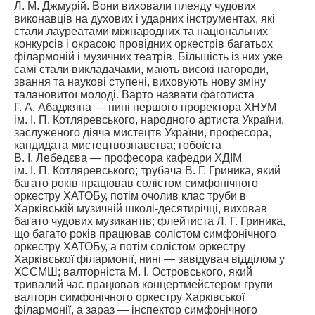
Л. М. Джмурій. Вони виховали плеяду чудових
виконавців на духових і ударних інструментах, які
стали лауреатами міжнародних та національних
конкурсів і окрасою провідних оркестрів багатьох
філармоній і музичних театрів. Більшість із них уже
самі стали викладачами, мають високі нагороди,
звання та наукові ступені, виховують нову зміну
талановитої молоді. Варто назвати фаготиста
Г. А. Абаджяна — нині першого проректора ХНУМ
ім. І. П. Котляревського, народного артиста України,
заслуженого діяча мистецтв України, професора,
кандидата мистецтвознавства; гобоїста
В. І. Лебедєва — професора кафедри ХДІМ
ім. І. П. Котляревського; трубача В. Г. Гриника, який
багато років працював солістом симфонічного
оркестру ХАТОБу, потім очолив клас труби в
Харківській музичній школі-десятирічці, виховав
багато чудових музикантів; флейтиста Л. Г. Гриника,
що багато років працював солістом симфонічного
оркестру ХАТОБу, а потім солістом оркестру
Харківської філармонії, нині — завідувач відділом у
ХССМШ; валторніста М. І. Островського, який
тривалий час працював концертмейстером групи
валторн симфонічного оркестру Харківської
філармонії, а зараз — інспектор симфонічного