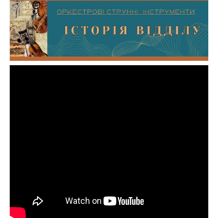
АБІТУРІЄНТУ
СТУДЕНТУ
КАБІНЕТ МЕТОДИСТА
НАВЧАЛЬНО-ВИХОВНА РОБОТА
МИСТЕЦЬКІ ПРОЄКТИ
БІБЛІОТЕКА, ФОНОТЕКА
МИСТЕЦЬКА ШКОЛА ПРИ ХМФК