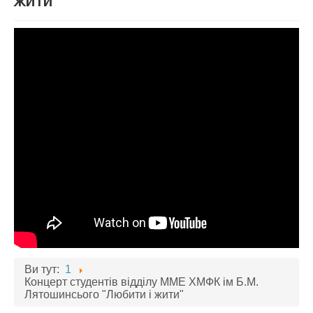
жити"
АБІТУРІЄНТУ
СТУДЕНТУ
КАБІНЕТ МЕТОДИСТА
НАВЧАЛЬНО-ВИХОВНА РОБОТА
МИСТЕЦЬКІ ПРОЄКТИ
БІБЛІОТЕКА, ФОНОТЕКА
МИСТЕЦЬКА ШКОЛА ПРИ ХМФК
Ви тут:
1
Концерт студентів відділу ММЕ ХМФК ім Б.М.
Лятошинсього "Любити і жити"