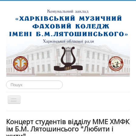
Пошук...
Перемикач
навігації
ГОЛОВНА
Концерт студентів відділу ММЕ ХМФК
ПРО НАС
ім Б.М. Лятошинсього "Любити і
ПУБЛІЧНА ІНФОРМАЦІЯ