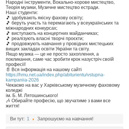
Народні інструменти, Вокально-хорове мистецтво,
Теорія музики, Музичне мистецтво естради.
Наші студенти:
🎵 здобувають якісну фахову освіту;
🎵 беруть участь та перемагають у всеукраїнських та
міжнародних конкурсах;
🎵 виступають на концертних майданчиках;
🎵 реалізують власні творчі проєкти;
🎵 продовжують навчання у провідних мистецьких
вищих закладах освіти України та світу.
Якщо музика — це не просто захоплення, а
покликання, саме час зробити крок назустріч своїй
професії!
📄 Вся інформація на нашому сайті
https://hmu.net.ua/index.php/abiturientu/vstupna-
kampaniia-2026
Чекаємо на вас у Харківському музичному фаховому
коледжі
ім. Б. М. Лятошинського!
🎶 Обирайте професію, що звучатиме з вами все
життя!
Ви тут:
1
Запрошуємо на навчання!