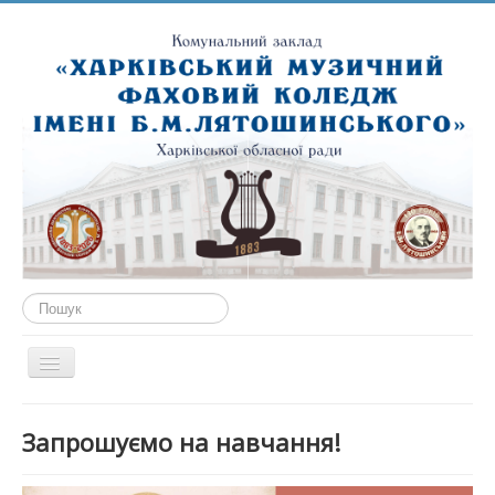
Пошук...
Перемикач
навігації
ГОЛОВНА
Запрошуємо на навчання!
ПРО НАС
ПУБЛІЧНА ІНФОРМАЦІЯ