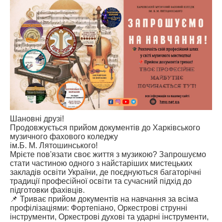
АБІТУРІЄНТУ
СТУДЕНТУ
КАБІНЕТ МЕТОДИСТА
НАВЧАЛЬНО-ВИХОВНА РОБОТА
МИСТЕЦЬКІ ПРОЄКТИ
БІБЛІОТЕКА, ФОНОТЕКА
МИСТЕЦЬКА ШКОЛА ПРИ ХМФК
Шановні друзі!
Продовжується прийом документів до Харківського
музичного фахового коледжу
ім.Б. М. Лятошинського!
Мрієте пов'язати своє життя з музикою? Запрошуємо
стати частиною одного з найстаріших мистецьких
закладів освіти України, де поєднуються багаторічні
традиції професійної освіти та сучасний підхід до
підготовки фахівців.
📌 Триває прийом документів на навчання за всіма
профілізаціями: Фортепіано, Оркестрові струнні
інструменти, Оркестрові духові та ударні інструменти,