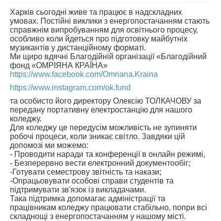
Харків сьогодні живе та працює в надскладних
АБІТУРІЄНТУ
умовах. Постійні виклики з енергопостачанням стають
справжнім випробуванням для освітнього процесу,
СТУДЕНТУ
особливо коли йдеться про підготовку майбутніх
музикантів у дистанційному форматі.
КАБІНЕТ МЕТОДИСТА
Ми щиро вдячні Благодійній організації «Благодійний
фонд «ОМРІЯНА КРАЇНА»
НАВЧАЛЬНО-ВИХОВНА РОБОТА
https://www.facebook.com/Omriana.Kraina
МИСТЕЦЬКІ ПРОЄКТИ
https://www.instagram.com/ok.fund
БІБЛІОТЕКА, ФОНОТЕКА
та особисто його директору Олексію ТОЛКАЧОВУ за
передану портативну електростанцію для нашого
МИСТЕЦЬКА ШКОЛА ПРИ ХМФК
коледжу.
Для коледжу це передусім можливість не зупиняти
робочі процеси, коли зникає світло. Завдяки цій
допомозі ми можемо:
- Проводити наради та конференції в онлайн режимі,
- Безперервно вести електронний документообіг;
-Готувати семестрову звітність та накази;
-Опрацьовувати особові справи студентів та
підтримувати зв'язок із викладачами.
Така підтримка допомагає адміністрації та
працівникам коледжу працювати стабільно, попри всі
складнощі з енергопостачанням у нашому місті.