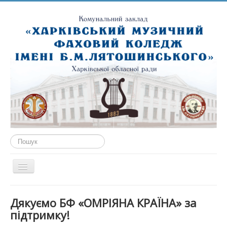
Пошук...
Перемикач
навігації
ГОЛОВНА
Дякуємо БФ «ОМРІЯНА КРАЇНА» за
ПРО НАС
підтримку!
ПУБЛІЧНА ІНФОРМАЦІЯ